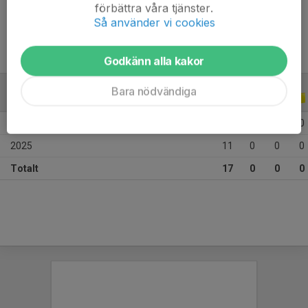
Ålder
10 år
förbättra våra tjänster.
Så använder vi cookies
Godkänn alla kakor
Bara nödvändiga
ALLA SERIER
ALLA ÅR
2026
6
0
0
0
2025
11
0
0
0
Totalt
17
0
0
0