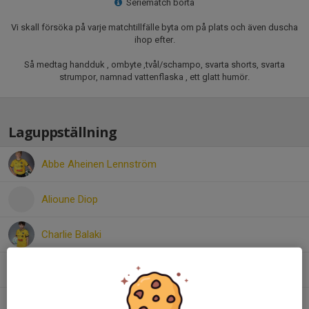
Seriematch borta
Vi skall försöka på varje matchtillfälle byta om på plats och även duscha
ihop efter.
Så medtag handduk , ombyte ,tvål/schampo, svarta shorts, svarta
strumpor, namnad vattenflaska , ett glatt humör.
Laguppställning
Abbe Aheinen Lennström
Alioune Diop
Charlie Balaki
Danial Mansouri
Liam Beutler