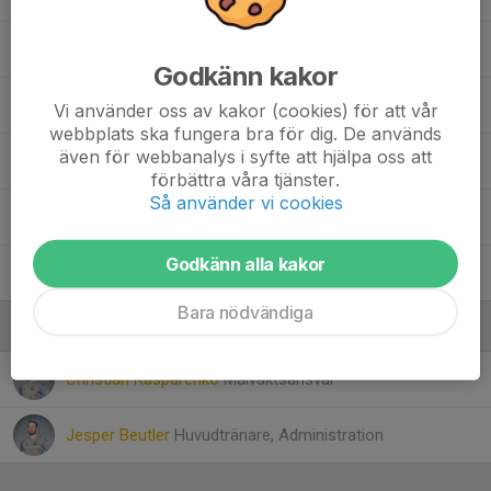
Mike Flodén
Godkänn kakor
Nils Moding
Vi använder oss av kakor (cookies) för att vår
webbplats ska fungera bra för dig. De används
även för webbanalys i syfte att hjälpa oss att
Theo Carlson
förbättra våra tjänster.
Så använder vi cookies
William Westin
Godkänn alla kakor
Winston Hagström
Bara nödvändiga
Ledare
Christian Kasparenko
Målvaktsansvar
Jesper Beutler
Huvudtränare, Administration