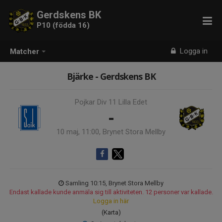
Gerdskens BK
P10 (födda 16)
Logga in
Matcher
Bjärke - Gerdskens BK
Pojkar Div 11 Lilla Edet
-
10 maj, 11:00, Brynet Stora Mellby
Samling 10:15, Brynet Stora Mellby
Endast kallade kunde anmäla sig till aktiviteten. 12 personer var kallade.
Logga in här
(Karta)