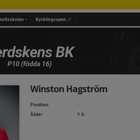
bollsskolan
Kycklingcupen
rdskens BK
P10 (födda 16)
Winston Hagström
Position
-
Ålder
9 år