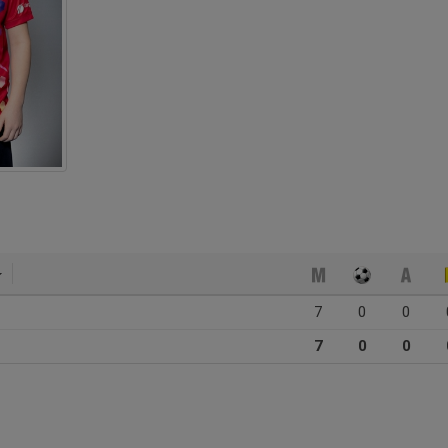
7
0
0
7
0
0