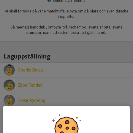
Seriematch hemma
Vi skall försöka på varje matchtillfälle byta om på plats och även duscha
ihop efter.
Så medtag handduk , ombyte ,tvål/schampo, svarta shorts, svarta
strumpor, namnad vattenflaska , ett glatt humör.
Laguppställning
Charlie Balaki
Ebbe Fendell
Folke Rydeling
Frank Richter
Leon Kjärrman