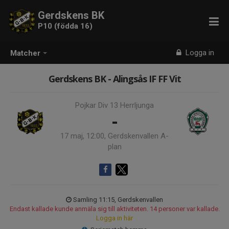
Gerdskens BK
P10 (födda 16)
Logga in
Matcher
Gerdskens BK - Alingsås IF FF Vit
Pojkar Div 13 Herrljunga
-
17 maj, 12:00, Gerdskenvallen A-
plan
Samling 11:15, Gerdskenvallen
Endast kallade kunde anmäla sig till aktiviteten. 14 personer var kallade.
Logga in här