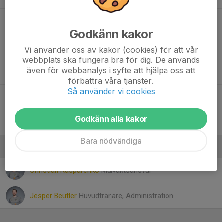
Liam Beutler
Godkänn kakor
Mike Flodén
Vi använder oss av kakor (cookies) för att vår
webbplats ska fungera bra för dig. De används
även för webbanalys i syfte att hjälpa oss att
Musimbi Bwabula Peter
förbättra våra tjänster.
Så använder vi cookies
Nils Skoglund
Godkänn alla kakor
Omar Eisa
Bara nödvändiga
Ledare
Christian Kasparenko
Målvaktsansvar
Jesper Beutler
Huvudtränare, Administration