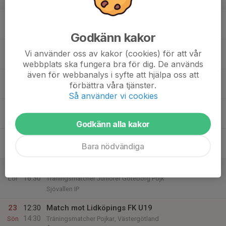
v.12
17
18:30
Träning
20:00
Mån
Gerdsken konstgräs
Godkänn kakor
18
20:00
Träning
Vi använder oss av kakor (cookies) för att vår
21:30
Tis
Gerdsken konstgräs
webbplats ska fungera bra för dig. De används
även för webbanalys i syfte att hjälpa oss att
19
18:30
Träning
förbättra våra tjänster.
20:00
Ons
Gerdsken konstgräs
Så använder vi cookies
20
17:00
Träning
18:30
Tor
Gerdsken konstgräs
Godkänn alla kakor
21
Bara nödvändiga
Fre
22
15:00
Match mot Ale United (HJ)
16:30
Lör
Träningsmatcher Juniorer Göteborg Pojk
Sjövallen IP
23
12:30
Match mot Lidköpings FK U19
14:30
Sön
Träningsmatcher Pojkar, Västergötland