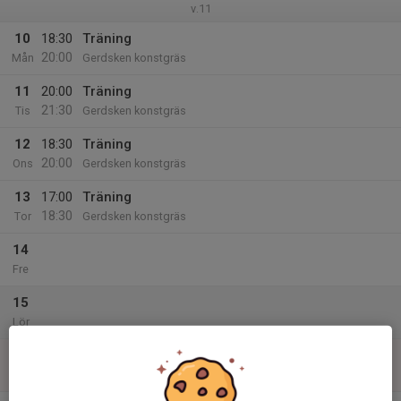
v.11
10
18:30
Träning
20:00
Mån
Gerdsken konstgräs
11
20:00
Träning
21:30
Tis
Gerdsken konstgräs
12
18:30
Träning
20:00
Ons
Gerdsken konstgräs
13
17:00
Träning
18:30
Tor
Gerdsken konstgräs
14
Fre
15
Lör
16
Sön