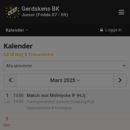
Gerdskens BK
Junior (Födda 07 - 09)
Logga in
Kalender
Kalender
Gå till idag
|
Prenumerera
Mars 2025
1
13:00
Match mot Mölnlycke IF (HJ)
14:30
Lör
Träningsmatcher Juniorer Göteborg Pojk
Djupedalsplan B Konstgräs
2
Sön