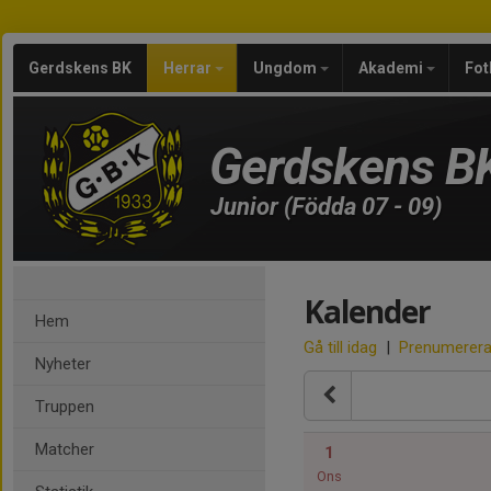
Gerdskens BK
Herrar
Ungdom
Akademi
Fot
Gerdskens B
Junior (Födda 07 - 09)
Kalender
Hem
Gå till idag
|
Prenumerer
Nyheter
Truppen
Matcher
1
Ons