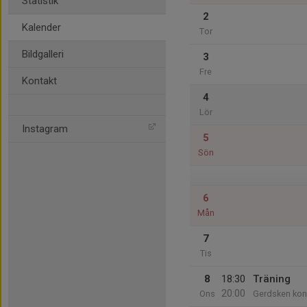
Statistik
2
Kalender
Tor
Bildgalleri
3
Fre
Kontakt
4
Lör
Instagram
5
Sön
6
Mån
7
Tis
8
18:30
Träning
20:00
Ons
Gerdsken kon