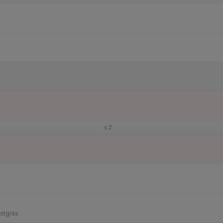
v.2
stgräs