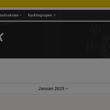
bollsskolan
Kycklingcupen
K
a
Januari 2025