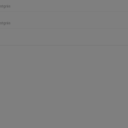
stgräs
stgräs