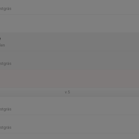
stgräs
e
len
stgräs
v.5
stgräs
stgräs