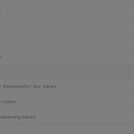
g
n
n
on
Administratör/ Ass. tränare
on
Ledare
dansvarig tränare