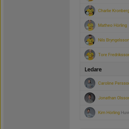
Charlie Kronber
Matheo Hörling
Nils Bryngelsso
Tore Fredriksso
Ledare
Caroline Perss
Jonathan Olss
Kim Hörling
Huvu