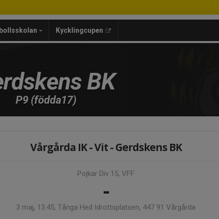
bollsskolan
Kycklingcupen
rdskens BK
P9 (födda17)
Vårgårda IK - Vit - Gerdskens BK
Pojkar Div 15, VFF
-
3 maj, 13:45, Tånga Hed Idrottsplatsen, 447 91 Vårgårda