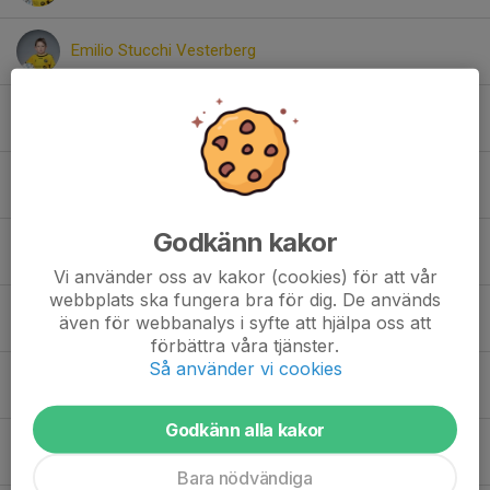
Emilio Stucchi Vesterberg
Felix Lindell
Filip Aggefors
Godkänn kakor
Frank Ceder
Vi använder oss av kakor (cookies) för att vår
webbplats ska fungera bra för dig. De används
Gustaf Malmquist Blommendahl
även för webbanalys i syfte att hjälpa oss att
förbättra våra tjänster.
Så använder vi cookies
Harry Bruhn
Godkänn alla kakor
Henning Hultegård
Bara nödvändiga