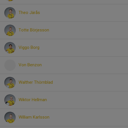
Theo Järås
Totte Börjesson
Viggo Borg
Von Benzon
Walther Thörnblad
Wiktor Hellman
William Karlsson