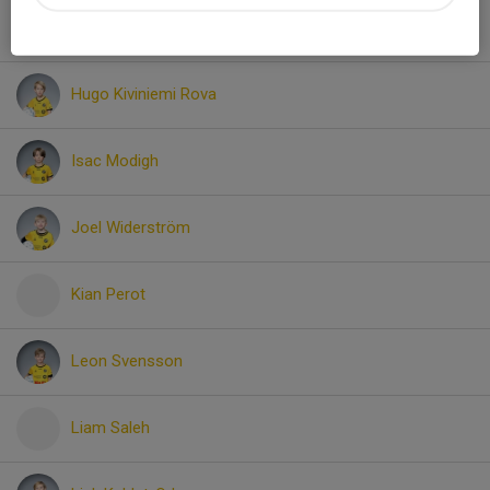
Henri Törnberg
Hugo Kiviniemi Rova
Isac Modigh
Joel Widerström
Kian Perot
Leon Svensson
Liam Saleh