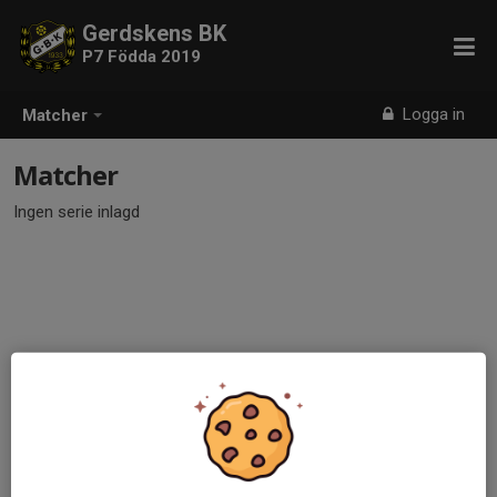
Gerdskens BK
P7 Födda 2019
Logga in
Matcher
Matcher
Ingen serie inlagd