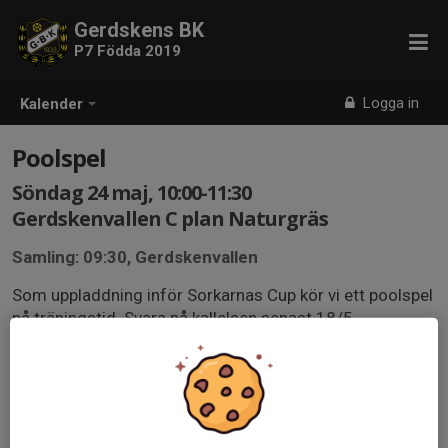
Gerdskens BK
P7 Födda 2019
Logga in
Kalender
Poolspel
Söndag 24 maj, 10:00-11:30
Gerdskenvallen C plan Naturgräs
Samling: 09:30, Gerdskenvallen
Som uppladdning inför Sorkarnas Cup kör vi ett poolspel
på träningstid. Svara på kallelsen senast 18/5.