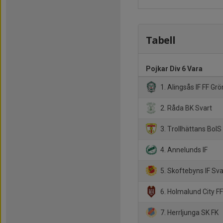
Tabell
Pojkar Div 6 Vara
1. Alingsås IF FF Grö
2. Råda BK Svart
3. Trollhättans BoIS 
4. Annelunds IF
5. Skoftebyns IF Sva
6. Holmalund City F
7. Herrljunga SK FK