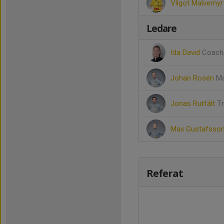
Vilgot Malvemyr
Ledare
Ida David
Coach
Johan Rosén
Ma
Jonas Rutfält
T
Max Gustafsso
Referat