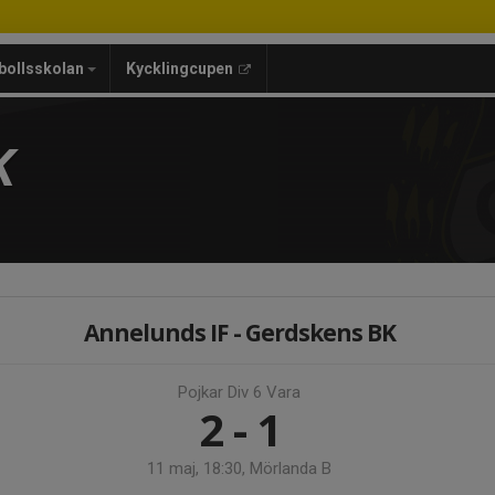
bollsskolan
Kycklingcupen
K
Annelunds IF - Gerdskens BK
Pojkar Div 6 Vara
2 - 1
11 maj, 18:30, Mörlanda B