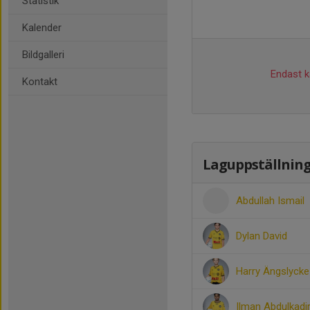
Statistik
Kalender
Bildgalleri
Endast ka
Kontakt
Laguppställnin
Abdullah Ismail
Dylan David
Harry Ängslycke
Ilman Abdulkadi