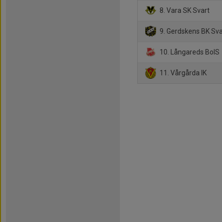
8. Vara SK Svart
9. Gerdskens BK Sva
10. Långareds BoIS
11. Vårgårda IK