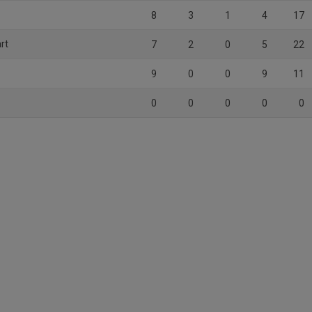
8
3
1
4
17
rt
7
2
0
5
22
9
0
0
9
11
0
0
0
0
0