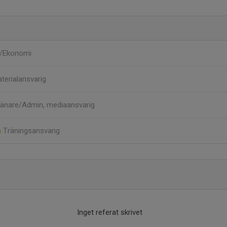
/Ekonomi
terialansvarig
ränare/Admin, mediaansvarig
n
Träningsansvarig
Inget referat skrivet