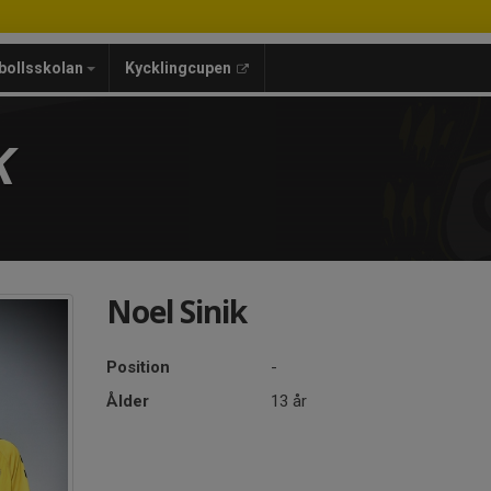
bollsskolan
Kycklingcupen
K
Noel Sinik
Position
-
Ålder
13 år