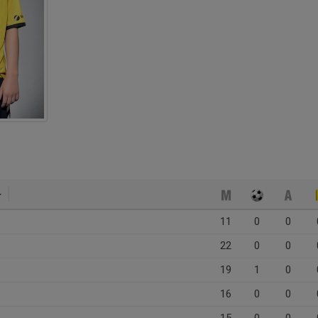
11
0
0
22
0
0
19
1
0
16
0
0