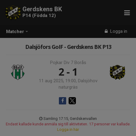
Gerdskens BK
P14 (Födda 12)
Logga in
Matcher
Dalsjöfors GoIF - Gerdskens BK P13
Pojkar Div 7 Borås
2 - 1
11 aug 2025, 19:00, Dalsjöhov
naturgräs
Samling 17:15, Gerdskenvallen
Endast kallade kunde anmäla sig till aktiviteten. 17 personer var kallade.
Logga in här