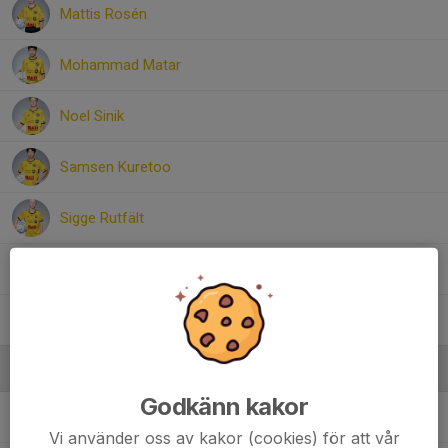
Mattis Rosén
Mohammad Matar
Noel Sinik
Samsen Kuretoo
Sigge Rutfält
Uosaf kamal Yaqubi
Vilgot Malvemyr
Ledare
Godkänn kakor
Johan Rosén
Materialansvarig
Vi använder oss av kakor (cookies) för att vår