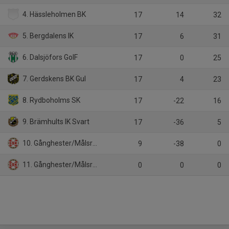
4. Hässleholmen BK
17
14
32
5. Bergdalens IK
17
6
31
6. Dalsjöfors GoIF
17
0
25
7. Gerdskens BK Gul
17
4
23
8. Rydboholms SK
17
-22
16
9. Brämhults IK Svart
17
-36
5
10. Gånghester/Målsryd
9
-38
0
11. Gånghester/Målsryd Gul
0
0
0