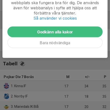
webbplats ska fungera bra för dig. De används
Jonas Rutfält
Tränare/Admin, mediaansvarig
även för webbanalys i syfte att hjälpa oss att
förbättra våra tjänster.
Så använder vi cookies
Referat
Godkänn alla kakor
Inget referat skrivet
Bara nödvändiga
Tabell
Pojkar Div 7 Borås
M
+/-
P
1. Kinna IF
17
34
35
2. Norrby IF
17
18
35
3. Mariedals IK Blå
17
20
32