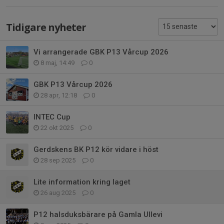
Tidigare nyheter
Vi arrangerade GBK P13 Vårcup 2026
8 maj, 14:49
0
GBK P13 Vårcup 2026
28 apr, 12:18
0
INTEC Cup
22 okt 2025
0
Gerdskens BK P12 kör vidare i höst
28 sep 2025
0
Lite information kring laget
26 aug 2025
0
P12 halsduksbärare på Gamla Ullevi