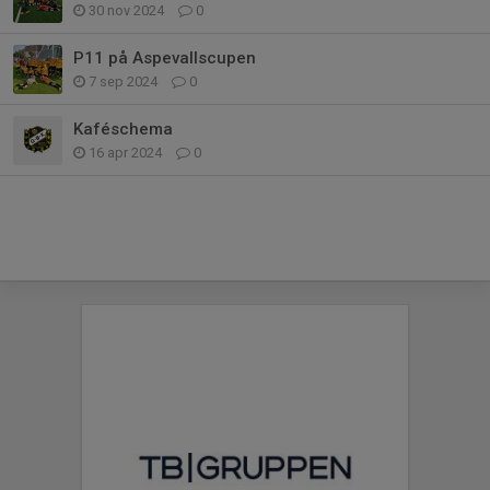
30 nov 2024
0
P11 på Aspevallscupen
7 sep 2024
0
Kaféschema
16 apr 2024
0