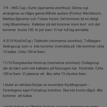
7/9 - HKG Cup i Surte (sjumanna utomhus). Denna cup
arrangeras av några gamla Blåvita spelare (Pontus Wernbloom,
Mattias Bjärsmyr och Tobias Hysén. Det kommer bli en riktigt
rolig tillsammans. Kallelser på det kommer inom kort och det
kommer kosta 100 kr per barn. Vi har två lag anmälda.
4-5/10 KickOnCup i Tidaholm (niomanna utomhus). Tvådagars
tävlingscup som vi inte kommer övernatta på. Här kommer cirka
15 kallas. Cirka 100 kr/barn.
11/10 Kungsbacka Höstcup (niomanna utomhus). Endagscup
där de barn som inte kallades på Raiscupen har företräde. Cirka
100 kr/barn. Vi planerar att åka cirka 15 stycken barn.
I slutet av oktober/början av november Kycklingcupen -
föreningens egen Futsalcup inomhus. Ska inte kosta något. Alla
kommer att kallas.
I andra halvan av Oktober hoppas vi kunna arrangera en egen