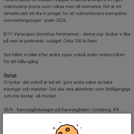
matchcamp precis som i våras men då niomanna. Det är ett
utmärkt sätt att dra in pengar för att subventionera exempelvis
övernattningscuper under 2026.
8/11 Varacupen (inomhus femmanna) - denna cup brukar vi åka
på men är preliminär i nuläget. Cirka 100 kr/barn.
Sen håller vi utkik efter andra cuper också under vintern/våren
för att hålla igång.
Övrigt:
Vi tycker det också är kul att göra andra saker än bara
träningar och matcher. Det ska vara aktiviteter som lättillgängliga
och inte kostar så mycket.
20/9 - Kamratgårdsdagen på Kamratgården i Göteborg. IFK
Göteborg bjuder in till öppen träning där man kan titta på
seniorlagen. Efter träningen får man ta autografer och selfies
med spelarna. Det är ju extra kul nu när det finns Gerdskenkillar i