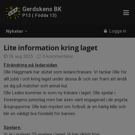
Gerdskens BK
P13 ( Födda 13)
Logga in
Nyheter
Lite information kring laget
26 aug 2025
0 kommentarer
Förändring på ledarsidan
Olle Häggmark har slutat som ledare/tränare. Vi tackar Olle för
allt jobb i och kring laget under dessa år och ser fram att ändå
se dig på matcher och annat kul.
Olle Leden kommer in som ny tränare i laget. Olle spelar i
föreningens juniorlag men har även varit engagerad i de yngsta
årsgrupperna. Olle kan mycket om fotboll, är en härlig kille och
blir en väldigt bra förebild för barnen.
Spelare:
Vi är i nuläget 25 spelare i laget. Vi har riktigt hög