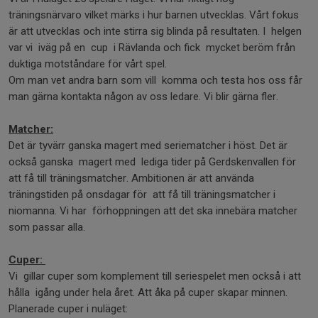
träningsnärvaro vilket märks i hur barnen utvecklas. Vårt fokus
är att utvecklas och inte stirra sig blinda på resultaten. I helgen
var vi iväg på en cup i Rävlanda och fick mycket beröm från
duktiga motståndare för vårt spel.
Om man vet andra barn som vill komma och testa hos oss får
man gärna kontakta någon av oss ledare. Vi blir gärna fler.
Matcher:
Det är tyvärr ganska magert med seriematcher i höst. Det är
också ganska magert med lediga tider på Gerdskenvallen för
att få till träningsmatcher. Ambitionen är att använda
träningstiden på onsdagar för att få till träningsmatcher i
niomanna. Vi har förhoppningen att det ska innebära matcher
som passar alla.
Cuper:
Vi gillar cuper som komplement till seriespelet men också i att
hålla igång under hela året. Att åka på cuper skapar minnen.
Planerade cuper i nuläget: