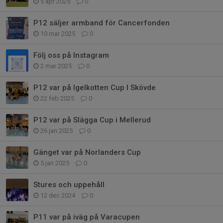
5 apr 2025
0
P12 säljer armband för Cancerfonden
10 mar 2025
0
Följ oss på Instagram
2 mar 2025
0
P12 var på Igelkotten Cup I Skövde
22 feb 2025
0
P12 var på Slägga Cup i Mellerud
26 jan 2025
0
Gänget var på Norlanders Cup
5 jan 2025
0
Stures och uppehåll
12 dec 2024
0
P11 var på iväg på Varacupen