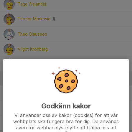
Tage Welander
Teodor Markovic
Theo Olausson
Vilgot Kronberg
Vincent Raneskog
Ledare
Anders Raneskog
Ass- tränare
Godkänn kakor
Christian Olausson
Resurstränare
Vi använder oss av kakor (cookies) för att vår
webbplats ska fungera bra för dig. De används
David Längström
Huvudansvarig tränare
även för webbanalys i syfte att hjälpa oss att