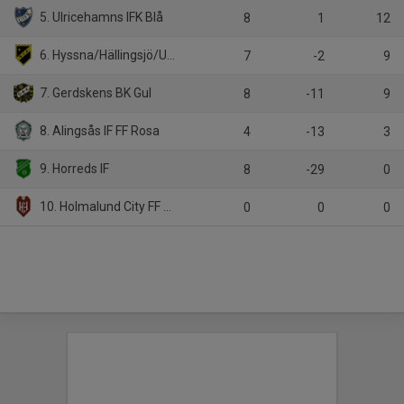
5. Ulricehamns IFK Blå
8
1
12
6. Hyssna/Hällingsjö/Ubbhult
7
-2
9
7. Gerdskens BK Gul
8
-11
9
8. Alingsås IF FF Rosa
4
-13
3
9. Horreds IF
8
-29
0
10. Holmalund City FF Röd
0
0
0