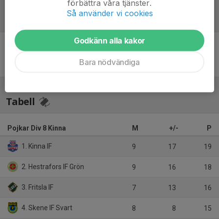
förbättra våra tjänster.
Så använder vi cookies
Referat
Godkänn alla kakor
Inget referat skrivet
Bara nödvändiga
Tabell
Pojkar Div 8 Kinna
M
+/-
P
1. Kinna IF
9
17
19
2. Hestrafors IF Grön
9
16
18
3. Fritsla IF
7
13
16
4. Skene IF Svart
8
8
15