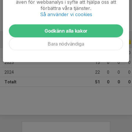
även för webbanalys i syfte att hjälpa oss att
Ålder
12 år
förbättra våra tjänster.
Så använder vi cookies
Godkänn alla kakor
ALLA SERIER
ALLA ÅR
Bara nödvändiga
2026
14
0
0
0
2025
15
0
0
0
2024
22
0
0
0
Totalt
51
0
0
0