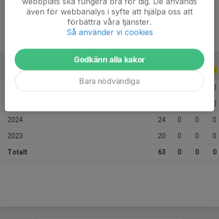
webbplats ska fungera bra för dig. De används
Ålder
11 år
även för webbanalys i syfte att hjälpa oss att
förbättra våra tjänster.
Så använder vi cookies
Godkänn alla kakor
ALLA SERIER
ALLA ÅR
Bara nödvändiga
2026
6
0
0
0
2025
13
0
0
0
2024
24
0
0
0
2023
20
0
0
0
Totalt
63
0
0
0