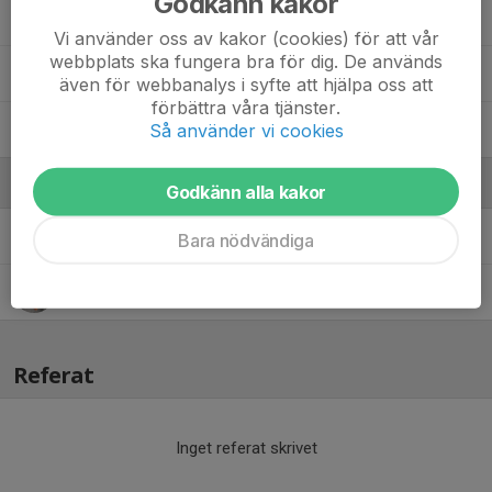
Godkänn kakor
Noel Andersson
Vi använder oss av kakor (cookies) för att vår
webbplats ska fungera bra för dig. De används
Oliver Pettersson
även för webbanalys i syfte att hjälpa oss att
förbättra våra tjänster.
Så använder vi cookies
Theo Olausson
Ledare
Godkänn alla kakor
Johan Johansson
Huvudansvarig tränare
Bara nödvändiga
Jörgen Pettersson
Tränare, SISU, Materialansvarig
Referat
Inget referat skrivet