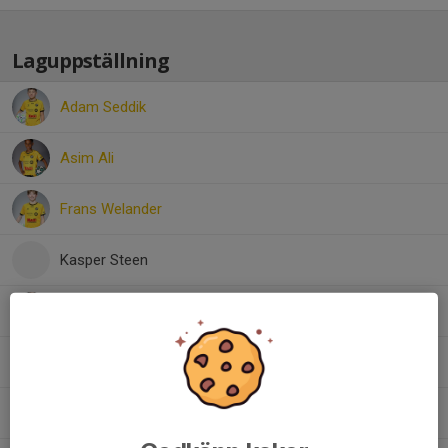
Laguppställning
Adam Seddik
Asim Ali
Frans Welander
Kasper Steen
Leon Axelsson
Milo Svensson
Noah Bergendahl