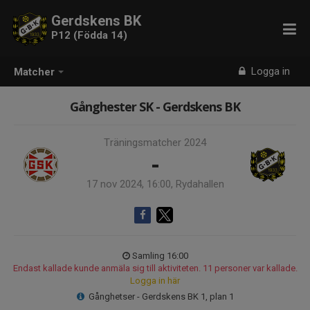
Gerdskens BK
P12 (Födda 14)
Logga in
Matcher
Gånghester SK - Gerdskens BK
Träningsmatcher 2024
-
17 nov 2024, 16:00, Rydahallen
Samling 16:00
Endast kallade kunde anmäla sig till aktiviteten. 11 personer var kallade.
Logga in här
Gånghetser - Gerdskens BK 1, plan 1