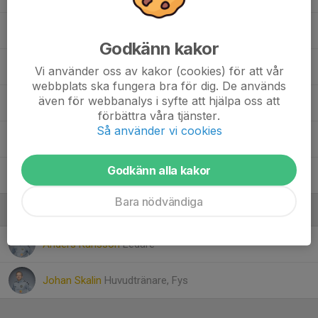
Musimbi Bwabula Peter
Godkänn kakor
Nils Moding
Vi använder oss av kakor (cookies) för att vår
webbplats ska fungera bra för dig. De används
även för webbanalys i syfte att hjälpa oss att
Nils Skoglund
förbättra våra tjänster.
Så använder vi cookies
Theo Jiveland
Godkänn alla kakor
Theodor Hassdal
Bara nödvändiga
Ledare
Anders Karlsson
Ledare
Johan Skalin
Huvudtränare, Fys