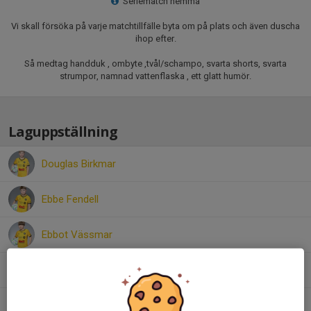
Seriematch hemma
Vi skall försöka på varje matchtillfälle byta om på plats och även duscha
ihop efter.
Så medtag handduk , ombyte ,tvål/schampo, svarta shorts, svarta
strumpor, namnad vattenflaska , ett glatt humör.
Laguppställning
Douglas Birkmar
Ebbe Fendell
Ebbot Vässmar
Eddy Cano
Folke Rydeling