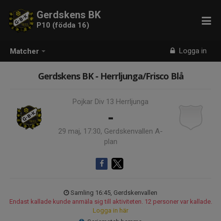
Gerdskens BK
P10 (födda 16)
Logga in
Matcher
Gerdskens BK - Herrljunga/Frisco Blå
Pojkar Div 13 Herrljunga
-
29 maj, 17:30, Gerdskenvallen A-
plan
Samling 16:45, Gerdskenvallen
Endast kallade kunde anmäla sig till aktiviteten. 12 personer var kallade.
Logga in här