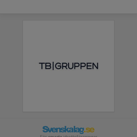
För
smarta
idrottsföreningar