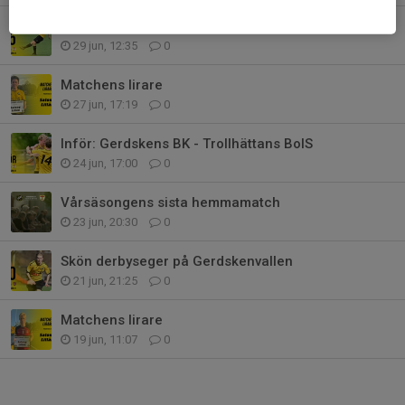
Tung förlust mot Trollhättans BoIS
29 jun, 12:35
0
Matchens lirare
27 jun, 17:19
0
Inför: Gerdskens BK - Trollhättans BoIS
24 jun, 17:00
0
Vårsäsongens sista hemmamatch
23 jun, 20:30
0
Skön derbyseger på Gerdskenvallen
21 jun, 21:25
0
Matchens lirare
19 jun, 11:07
0