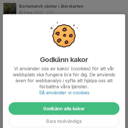
Bortamatch väntar i återstarten
4 aug, 20:37
0
Helgens träningsmatch inställd
30 jul, 19:23
0
Träningsmatch väntar till helgen
28 jul, 19:57
0
Godkänn kakor
Tack och lycka till, Lex Luiro!
Vi använder oss av kakor (cookies) för att vår
5 jul, 17:15
0
webbplats ska fungera bra för dig. De används
även för webbanalys i syfte att hjälpa oss att
Uddamålsförlust mot Bosna
förbättra våra tjänster.
4 jul, 14:35
0
Så använder vi cookies
Inför: Bosna FC - Gerdskens BK
30 jun, 20:45
0
Godkänn alla kakor
Vårsäsongens sista match väntar
Bara nödvändiga
29 jun, 20:48
0