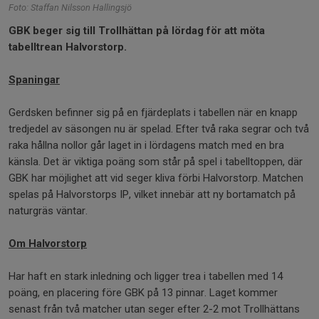
Foto: Staffan Nilsson Hallingsjö
GBK beger sig till Trollhättan på lördag för att möta
tabelltrean Halvorstorp.
Spaningar
Gerdsken befinner sig på en fjärdeplats i tabellen när en knapp
tredjedel av säsongen nu är spelad. Efter två raka segrar och två
raka hållna nollor går laget in i lördagens match med en bra
känsla. Det är viktiga poäng som står på spel i tabelltoppen, där
GBK har möjlighet att vid seger kliva förbi Halvorstorp. Matchen
spelas på Halvorstorps IP, vilket innebär att ny bortamatch på
naturgräs väntar.
Om Halvorstorp
Har haft en stark inledning och ligger trea i tabellen med 14
poäng, en placering före GBK på 13 pinnar. Laget kommer
senast från två matcher utan seger efter 2-2 mot Trollhättans