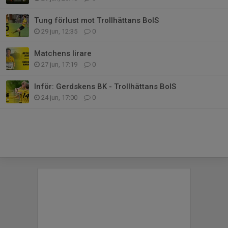
Tung förlust mot Trollhättans BoIS
29 jun, 12:35
0
Matchens lirare
27 jun, 17:19
0
Inför: Gerdskens BK - Trollhättans BoIS
24 jun, 17:00
0