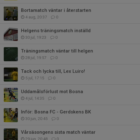
Bortamatch väntar i återstarten
4 aug, 20:37
0
Helgens träningsmatch inställd
30 jul, 19:23
0
Träningsmatch väntar till helgen
28 jul, 19:57
0
Tack och lycka till, Lex Luiro!
5 jul, 17:15
0
Uddamålsförlust mot Bosna
4 jul, 14:35
0
Inför: Bosna FC - Gerdskens BK
30 jun, 20:45
0
Vårsäsongens sista match väntar
29 jun, 20:48
0