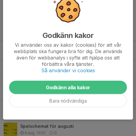
Tidigare nyheter
Godkänn kakor
Vi använder oss av kakor (cookies) för att vår
Inför: Floby-Grolanda IF - Gerdskens BK
webbplats ska fungera bra för dig. De används
Igår, 12:35
0
även för webbanalys i syfte att hjälpa oss att
förbättra våra tjänster.
Tack för allt, Elias Magnusson!
Så använder vi cookies
7 aug, 16:30
0
Lycka till, Musse!
Godkänn alla kakor
7 aug, 13:15
0
Bara nödvändiga
Lycka till, Elias Johansson & Arvid Gustafsson!
6 aug, 22:25
0
Spelschemat för augusti
6 aug, 19:32
0