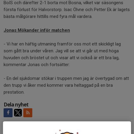
BoIS och därefter 2-1 borta mot Bosna, vilket var säsongens
första förlust för Halvorstorp. Isac Ölvne och Petter Ek är lagets
bästa målgörare hittills med fyra mål vardera.
Jonas Mökander inför matchen
- Vi har en häftig utmaning framför oss mot ett skickligt lag
som gått bra under våren. Jag vill se att vi går ut med höga
huvuden och bröstet ut och visar att vi också är ett bra lag,
kommentar Jonas och fortsätter:
- En del sjukdomar stökar i truppen men jag är övertygad om att
den trupp vi åker med kommer vara heltaggad på en bra
prestation.
Dela nyhet
Kommentarer