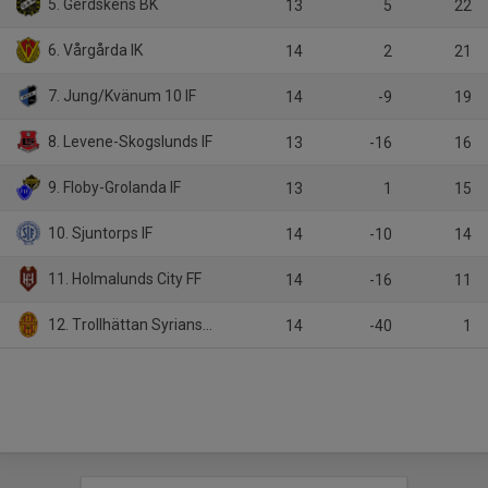
5. Gerdskens BK
13
5
22
6. Vårgårda IK
14
2
21
7. Jung/Kvänum 10 IF
14
-9
19
8. Levene-Skogslunds IF
13
-16
16
9. Floby-Grolanda IF
13
1
15
10. Sjuntorps IF
14
-10
14
11. Holmalunds City FF
14
-16
11
12. Trollhättan Syrianska FK
14
-40
1