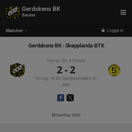
Gerdskens BK
Senior
Logga in
Matcher
Gerdskens BK - Skepplanda BTK
Herrar, Div 4 Västra
2 - 2
13 maj, 19:30, Gerdskenvallen A-
plan
Samling 18:30