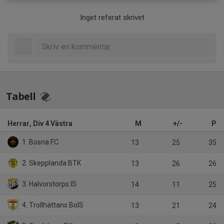
Inget referat skrivet
Tabell
Herrar, Div 4 Västra
M
+/-
P
1. Bosna FC
13
25
35
2. Skepplanda BTK
13
26
26
3. Halvorstorps IS
14
11
25
4. Trollhättans BoIS
13
21
24