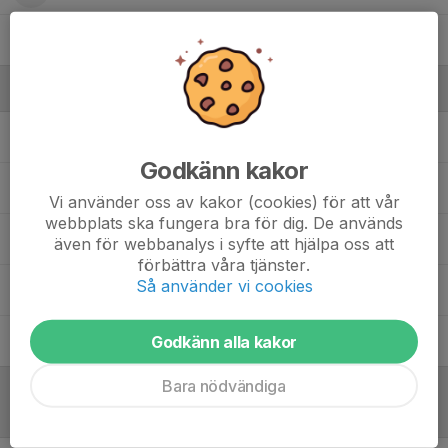
12. Valter Olander
Ledare
Adel Ben Khalifa
Assisterande tränare
Godkänn kakor
Anders Pettersson
Allt i allo
Vi använder oss av kakor (cookies) för att vår
webbplats ska fungera bra för dig. De används
Jonas Mökander
Huvud tränare
även för webbanalys i syfte att hjälpa oss att
förbättra våra tjänster.
Så använder vi cookies
Simon Preissler
Assisterande tränare
Godkänn alla kakor
Thomas Törnqvist
Lagledare/material
Bara nödvändiga
Referat