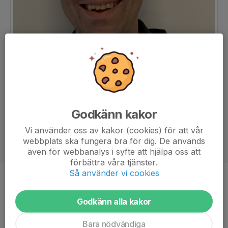
Godkänn kakor
Vi använder oss av kakor (cookies) för att vår
webbplats ska fungera bra för dig. De används
även för webbanalys i syfte att hjälpa oss att
förbättra våra tjänster.
Så använder vi cookies
Titel
Allt i allo
Ålder
-
Godkänn alla kakor
Bara nödvändiga