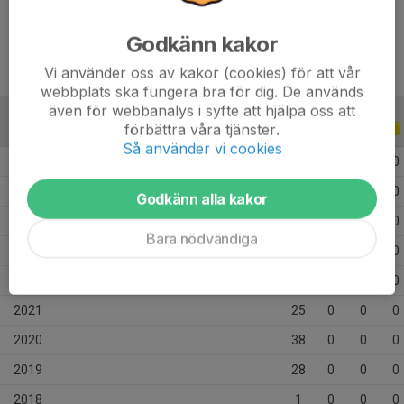
Ålder
20 år
Godkänn kakor
Vi använder oss av kakor (cookies) för att vår
webbplats ska fungera bra för dig. De används
även för webbanalys i syfte att hjälpa oss att
förbättra våra tjänster.
ALLA SERIER
ALLA ÅR
Så använder vi cookies
2026
19
0
0
0
2025
28
0
0
0
Godkänn alla kakor
2024
28
0
0
0
Bara nödvändiga
2023
37
2
5
0
2022
47
0
0
0
2021
25
0
0
0
2020
38
0
0
0
2019
28
0
0
0
2018
1
0
0
0