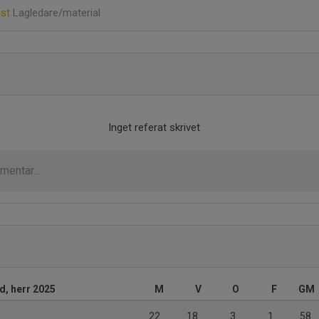
ist
Lagledare/material
Inget referat skrivet
d, herr 2025
M
V
O
F
GM
22
18
3
1
58