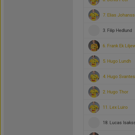
7. Elias Johans
3. Filip Hedlund
6. Frank Ek Liljew
5. Hugo Lundh
4. Hugo Svante
2. Hugo Thor
11. Lex Luiro
18. Lucas Isaks