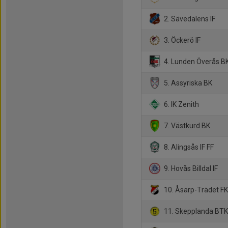
2. Sävedalens IF
3. Öckerö IF
4. Lunden Överås B
5. Assyriska BK
6. IK Zenith
7. Västkurd BK
8. Alingsås IF FF
9. Hovås Billdal IF
10. Åsarp-Trädet F
11. Skepplanda BT