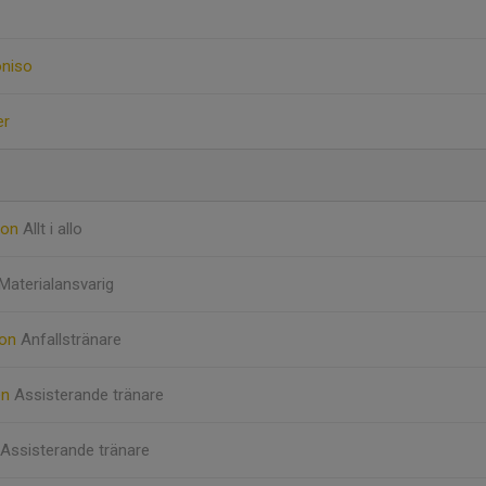
oniso
er
son
Allt i allo
Materialansvarig
son
Anfallstränare
en
Assisterande tränare
Assisterande tränare