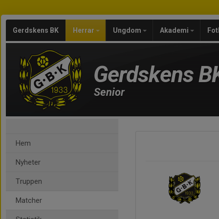
Gerdskens BK
Herrar
Ungdom
Akademi
Fot
Gerdskens B
Senior
Hem
Nyheter
Truppen
Matcher