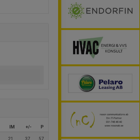
IM
+/-
P
21
37
57