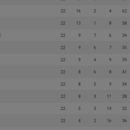
22
16
2
4
62
22
13
1
8
58
K
22
9
7
6
34
22
9
6
7
35
22
9
4
9
39
22
8
6
8
41
22
8
5
9
34
22
8
3
11
28
K
22
5
3
14
32
K
22
4
2
16
36