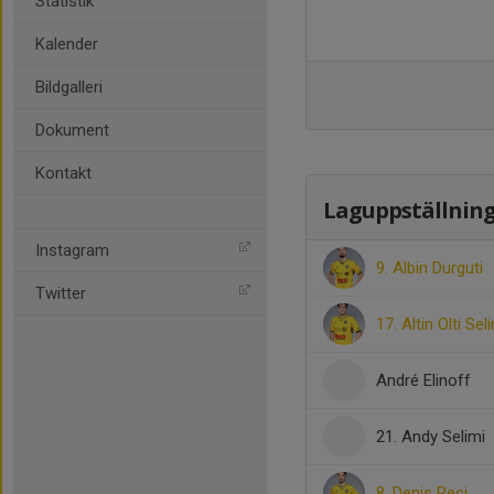
Statistik
Kalender
Bildgalleri
Dokument
Kontakt
Laguppställnin
Instagram
9. Albin Durguti
Twitter
17. Altin Olti Sel
André Elinoff
21. Andy Selimi
8. Denis Peci