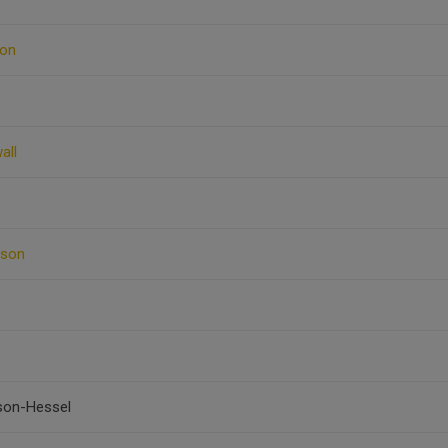
son
all
sson
son-Hessel