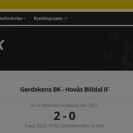
bollsskolan
Kycklingcupen
K
Gerdskens BK - Hovås Billdal IF
Div 3 Mellersta Götaland, herr 2025
2 - 0
5 sep 2025, 19:30, Gerdskenvallen A-plan