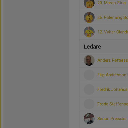
20. Marco Stua
26. Polenaing B
12. Valter Oland
Ledare
Anders Petters
Filip Andersson
Fredrik Johans
Frode Steffens
Simon Preissler