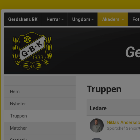
Gerdskens BK
Herrar
Ungdom
Akademi
Fot
Ge
Truppen
Hem
Nyheter
Ledare
Truppen
Niklas Anderss
Matcher
Sportchef Senio