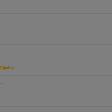
d Öjerhed
on
n