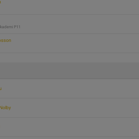
n
Akademi P11
bsson
u
Nolby
d