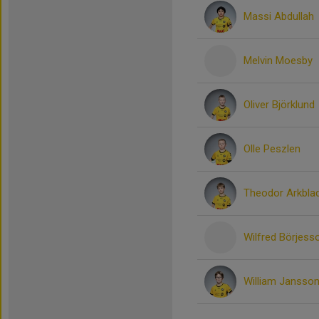
Massi Abdullah
Melvin Moesby
Oliver Björklund
Olle Peszlen
Theodor Arkbla
Wilfred Börjess
William Jansso