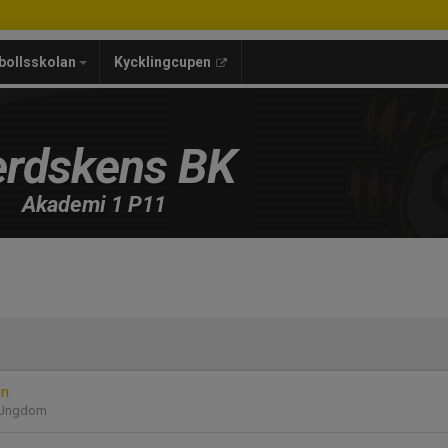
bollsskolan
Kycklingcupen
rdskens BK
Akademi 1 P11
on
r/Ungdom