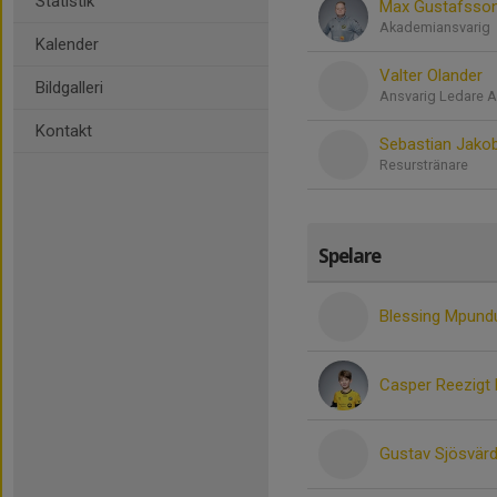
Statistik
Max Gustafsso
Akademiansvarig
Kalender
Valter Olander
Bildgalleri
Ansvarig Ledare 
Kontakt
Sebastian Jako
Resurstränare
Spelare
Blessing Mpund
Casper Reezigt 
Gustav Sjösvär