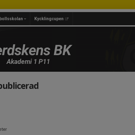
bollsskolan
Kycklingcupen
rdskens BK
Akademi 1 P11
publicerad
eter