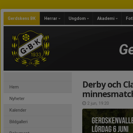
Gerdskens BK
Herrar
Ungdom
Akademi
Fot
Ge
Derby och Cl
Hem
minnesmatch
Nyheter
2 jun, 19:20
Kalender
Bildgalleri