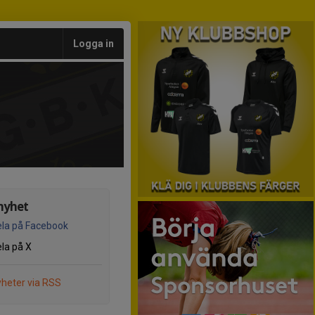
Logga in
nyhet
la på Facebook
la på X
heter via RSS