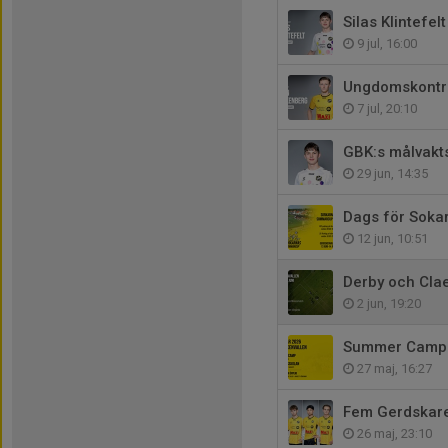
Silas Klintefe
9 jul, 16:00
Ungdomskontra
7 jul, 20:10
GBK:s målvakts
29 jun, 14:35
Dags för Sok
12 jun, 10:51
Derby och Cla
2 jun, 19:20
Summer Camp o
27 maj, 16:27
Fem Gerdskare
26 maj, 23:10