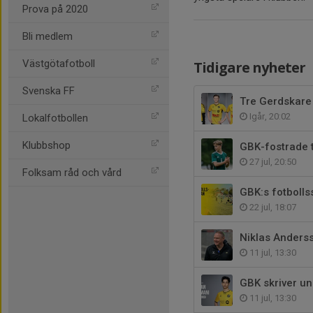
Prova på 2020
Bli medlem
Västgötafotboll
Tidigare nyheter
Svenska FF
Tre Gerdskare 
Igår, 20:02
Lokalfotbollen
Klubbshop
GBK-fostrade t
27 jul, 20:50
Folksam råd och vård
GBK:s fotbolls
22 jul, 18:07
Niklas Anders
11 jul, 13:30
GBK skriver 
11 jul, 13:30