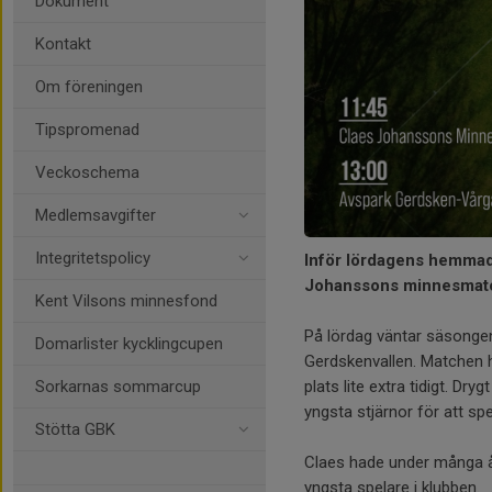
Dokument
Kontakt
Om föreningen
Tipspromenad
Veckoschema
Medlemsavgifter
Integritetspolicy
Inför lördagens hemmade
Johanssons minnesmat
Kent Vilsons minnesfond
På lördag väntar säsongen
Domarlister kycklingcupen
Gerdskenvallen. Matchen h
Sorkarnas sommarcup
plats lite extra tidigt. D
yngsta stjärnor för att sp
Stötta GBK
Claes hade under många år 
yngsta spelare i klubben.