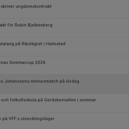
lt skriver ungdomskontrakt
kt för Robin Bjelkenberg
talang på Rikslägret i Halmstad
arnas Sommarcup 2026
es Johanssons minnesmatch på lördag
ch fotbollsskola på Gerdskenvallen i sommar
 på VFF:s utvecklingsläger