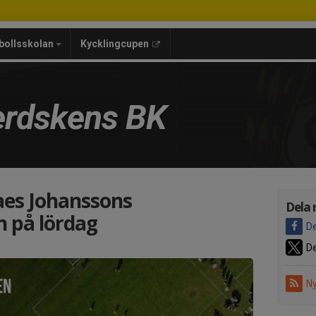
bollsskolan
Kycklingcupen
rdskens BK
aes Johanssons
Dela 
 på lördag
De
De
Ny