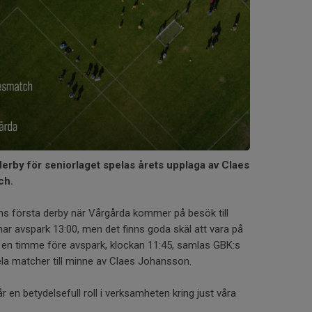
rby för seniorlaget spelas årets upplaga av Claes
ch.
s första derby när Vårgårda kommer på besök till
ar avspark 13:00, men det finns goda skäl att vara på
rygt en timme före avspark, klockan 11:45, samlas GBK:s
ela matcher till minne av Claes Johansson.
en betydelsefull roll i verksamheten kring just våra