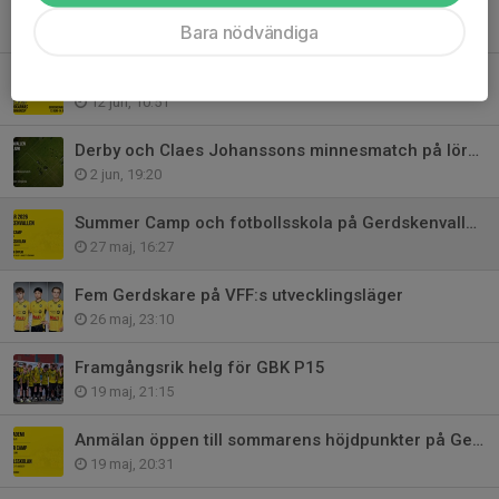
GBK:s målvaktstalang på Rikslägret i Halmstad
Bara nödvändiga
29 jun, 14:35
Dags för Sokarnas Sommarcup 2026
12 jun, 10:51
Derby och Claes Johanssons minnesmatch på lördag
2 jun, 19:20
Summer Camp och fotbollsskola på Gerdskenvallen i sommar
27 maj, 16:27
Fem Gerdskare på VFF:s utvecklingsläger
26 maj, 23:10
Framgångsrik helg för GBK P15
19 maj, 21:15
Anmälan öppen till sommarens höjdpunkter på Gerdskenvallen
19 maj, 20:31