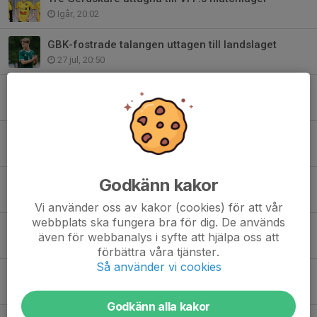
Igår, 20:02
GBK-fostrade talangen uttagen till landslaget
27 jul, 20:50
GBK:s fotbollsskola 2026
22 jul, 18:07
Niklas Andersson om de nysignerade ungdomsspelarna
11 jul, 13:30
Godkänn kakor
GBK skriver ungdomskontrakt med Roman Rahmani
11 jul, 13:30
Vi använder oss av kakor (cookies) för att vår
webbplats ska fungera bra för dig. De används
Silas Klintefelt skriver ungdomskontrakt
även för webbanalys i syfte att hjälpa oss att
9 jul, 16:00
förbättra våra tjänster.
Så använder vi cookies
Ungdomskontrakt för Robin Bjelkenberg
7 jul, 20:10
Godkänn alla kakor