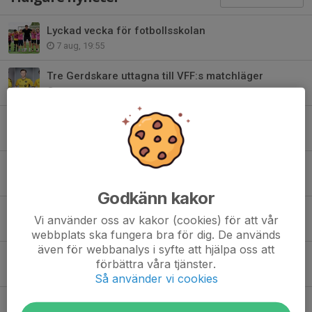
Lyckad vecka för fotbollsskolan
7 aug, 19:55
Tre Gerdskare uttagna till VFF:s matchläger
6 aug, 20:02
GBK-fostrade talangen uttagen till landslaget
27 jul, 20:50
GBK:s fotbollsskola 2026
22 jul, 18:07
Godkänn kakor
Niklas Andersson om de nysignerade ungdomsspelarna
Vi använder oss av kakor (cookies) för att vår
11 jul, 13:30
webbplats ska fungera bra för dig. De används
även för webbanalys i syfte att hjälpa oss att
GBK skriver ungdomskontrakt med Roman Rahmani
förbättra våra tjänster.
11 jul, 13:30
Så använder vi cookies
Silas Klintefelt skriver ungdomskontrakt