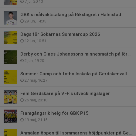
7 jul, 20:10
GBK:s målvaktstalang på Rikslägret i Halmstad
29 jun, 14:35
Dags för Sokarnas Sommarcup 2026
12 jun, 10:51
Derby och Claes Johanssons minnesmatch på lördag
2 jun, 19:20
Summer Camp och fotbollsskola på Gerdskenvallen i sommar
27 maj, 16:27
Fem Gerdskare på VFF:s utvecklingsläger
26 maj, 23:10
Framgångsrik helg för GBK P15
19 maj, 21:15
Anmälan öppen till sommarens höjdpunkter på Gerdskenvallen