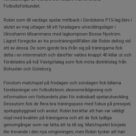
Fotbollsförbundet.
Robin som till vardags spelar mittback i Gerdskens P15-lag blev i
slutet av maj uttagen till ett fyradagars utvecklingsläger i
Ulricehamn tillsammans med lagkompisen Bosse Nyström.
Lägret föregicks av tre provträningstillfällen där Robin deltog vid
ett av dessa. De som gjorde bra ifrån sig på träningarna fick
delta i en internmatch och därefter valdes knappt 40 killar ut och
fördelades på två Västgötalag som fick möta distriktslag från
Bohuslän och Göteborg.
Förutom matchspel på fredagen och söndagen fick killarna
föreläsningar om fotbollsteori, ekonomirådgivning och
information om förbundets plan för individuell spelarutveckling.
Dessutom fick de flera bra träningspass med fokus på presspel,
speluppbyggnad och avslut. Robin berättar att han var väldigt
nöjd med kvalitén på träningarna och att de fick tydliga
genomgångar som var lätta att ta till sig. Matchspelet började
lite trevande i den nya omgivningen, men Robin tycker att han