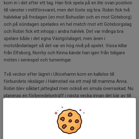
kom in i det efter ett tag. Han fick spela på en lite ovan position
till vänster i mittförsvaret, men det löste sig bra. Robin fick två
halvlekar på fredagen (en mot Bohuslän och en mot Göteborg)
och på söndagen spelades en hel match mot ett Göteborgslag
och Robin fick ett inhopp i andra halvlek. Det var många bra
spelare både i det egna Västgötalaget, men även i
motståndarlaget så det var en hög nivå på spelet. Vissa killar
från Elfsborg, Norrby och Kinna kände han igen från tidigare
möten i seriespel och turneringar.
Två veckor efter lägret i Ulricehamn kom en kallelse till
förbundets riksläger i Halmstad via ett mejl till mamma Anna.
Robin blev såklart jätteglad men också en smula överraskad. Nu
planeras en förberedelseträff i nästa vecka innan det bär av till
Halmstad.
Det har varit en framgångsrik och händelserik vårsäsong för
Robin. Förutom att bli uppkallad till förbundsläger har han
tillsammans med lagkompisen Bosse fått vara med och träna
med P16/P19 och fått känna på lite mer fysisk och intensiv