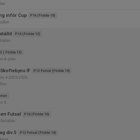
lan
ng inför Cup
P16 (Födda 10)
allen
ställd
P14 (Födda 12)
hallen
3 ( Födda 13)
en A-plan
Skoftebyns IF
P12 Futsal (Födda 14)
 Div 4 2025/2026
llen
nior
en A
en Futsal
P16 (Födda 10)
åshallen
g div.5
P12 Futsal (Födda 14)
Skene