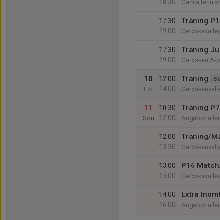
18:30
Gamla tennish
17:30
Träning P1
19:00
Gerdskavalle
17:30
Träning Ju
19:00
Gerdsken A-p
10
12:00
Träning
Se
14:00
Lör
Gerdskenvall
11
10:30
Träning P7
12:00
Sön
Ängabohalle
12:00
Träning/Ma
13:30
Gerdskenvall
13:00
P16 Match
15:00
Gerdskavalle
14:00
Extra Inom
16:00
Ängabohalle