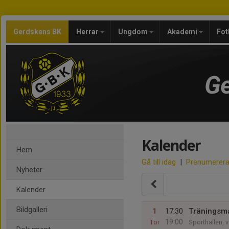
Gerdskens BK
Herrar
Ungdom
Akademi
Fot
Ge
Kalender
Hem
Gå till idag
|
Prenumerer
Nyheter
Kalender
Bildgalleri
1
17:30
Träningsma
19:00
Tor
Sporthallen, 