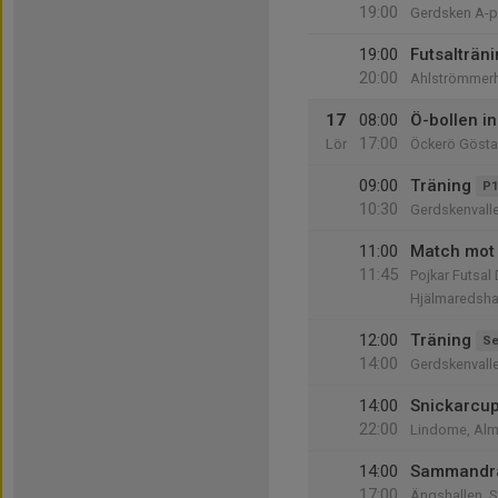
19:00
Gerdsken A-p
19:00
Futsalträni
20:00
Ahlströmmerh
17
08:00
Ö-bollen in
17:00
Lör
Öckerö Gösta
09:00
Träning
P1
10:30
Gerdskenvall
11:00
Match mot 
11:45
Pojkar Futsal
Hjälmaredsha
12:00
Träning
Se
14:00
Gerdskenvall
14:00
Snickarcup
22:00
Lindome, Alm
14:00
Sammandra
17:00
Ängshallen, 