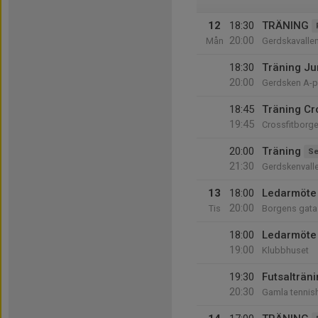
12
18:30
TRÄNING
20:00
Mån
Gerdskavalle
18:30
Träning Jun
20:00
Gerdsken A-p
18:45
Träning Cr
19:45
Crossfitborg
20:00
Träning
Se
21:30
Gerdskenvall
13
18:00
Ledarmöte
20:00
Tis
Borgens gata
18:00
Ledarmöte
19:00
Klubbhuset
19:30
Futsalträn
20:30
Gamla tennish