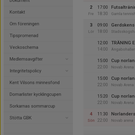
Dokument
2
17:00
Futsalträn
Kontakt
18:30
Fre
Gamla tennish
Om föreningen
3
09:00
Gerdskens 
18:00
Lör
Stadsskogsha
Tipspromenad
12:00
TRÄNING Ex
Veckoschema
14:00
Ängabohalle
Medlemsavgifter
15:00
Cup norlan
22:00
Novab Arena 
Integritetspolicy
15:00
Cup norlan
Kent Vilsons minnesfond
22:00
Novab Arena 
Domarlister kycklingcupen
15:20
Cup norlan
22:00
Novab Arena 
Sorkarnas sommarcup
4
11:30
Norlanders
Stötta GBK
22:00
Sön
Novab arena