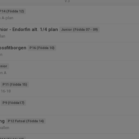
v.3
P14 (Födda 12)
n A-plan
ior - Endorfin alt. 1/4 plan
Junior (Födda 07 - 09)
lan
ossfitborgen
P16 (Födda 10)
en
nior
en A
P11 (födda 15)
 16-18
P9 (födda17)
ing
P12 Futsal (Födda 14)
allen