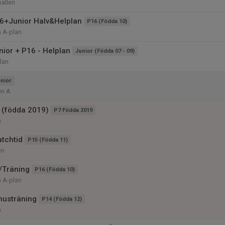
allen
6+Junior Halv&Helplan
P16 (Födda 10)
n A-plan
nior + P16 - Helplan
Junior (Födda 07 - 09)
lan
nior
en A
 (födda 2019)
P7 Födda 2019
n
tchtid
P15 (Födda 11)
en
/Träning
P16 (Födda 10)
n A-plan
husträning
P14 (Födda 12)
n