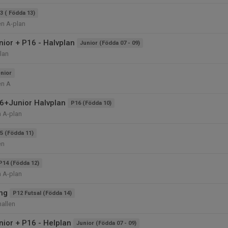
3 ( Födda 13)
en A-plan
nior + P16 - Halvplan
Junior (Födda 07 - 09)
lan
nior
en A
6+Junior Halvplan
P16 (Födda 10)
n A-plan
5 (Födda 11)
en
P14 (Födda 12)
n A-plan
ing
P12 Futsal (Födda 14)
allen
nior + P16 - Helplan
Junior (Födda 07 - 09)