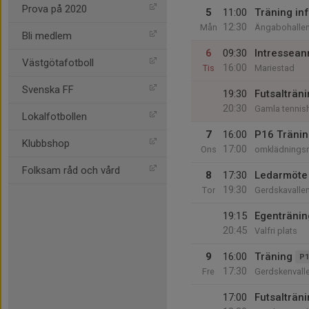
Prova på 2020
5
11:00
Träning in
12:30
Mån
Ängabohalle
Bli medlem
6
09:30
Intressean
Västgötafotboll
16:00
Tis
Mariestad
Svenska FF
19:30
Futsalträn
20:30
Gamla tennish
Lokalfotbollen
7
16:00
P16 Tränin
Klubbshop
17:00
Ons
omklädnings
Folksam råd och vård
8
17:30
Ledarmöte
19:30
Tor
Gerdskavalle
19:15
Egentränin
20:45
Valfri plats
9
16:00
Träning
P1
17:30
Fre
Gerdskenvall
17:00
Futsalträn