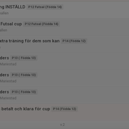
ing INSTÄLLD
P12 Futsal (Födda 14)
allen
Futsal cup
P12 Futsal (Födda 14)
llen
tra träning för dem som kan
P14 (Födda 12)
n
ders
P13 ( Födda 13)
Mariestad
ders
P13 ( Födda 13)
Mariestad
ders
P13 ( Födda 13)
Mariestad
 betalt och klara för cup
P14 (Födda 12)
v.2