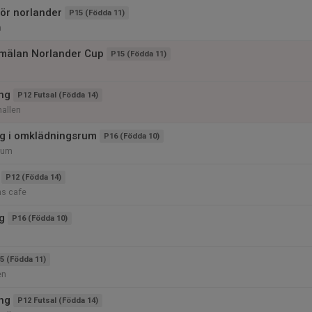
för norlander
P15 (Födda 11)
n
mälan Norlander Cup
P15 (Födda 11)
ing
P12 Futsal (Födda 14)
allen
g i omklädningsrum
P16 (Födda 10)
rum
P12 (Födda 14)
ns cafe
g
P16 (Födda 10)
5 (Födda 11)
en
ing
P12 Futsal (Födda 14)