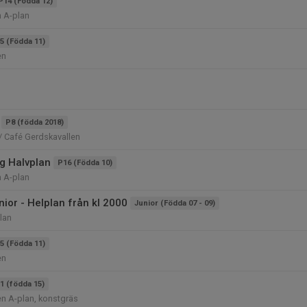
P14 (Födda 12)
n A-plan
5 (Födda 11)
en
P8 (födda 2018)
/ Café Gerdskavallen
g Halvplan
P16 (Födda 10)
n A-plan
ior - Helplan från kl 2000
Junior (Födda 07 - 09)
lan
5 (Födda 11)
en
1 (födda 15)
n A-plan, konstgräs