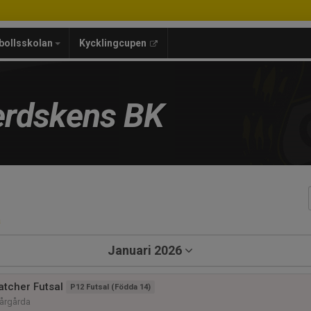
bollsskolan
Kycklingcupen
rdskens BK
a
Januari 2026
tcher Futsal
P12 Futsal (Födda 14)
vårgårda