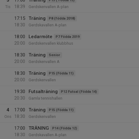
3
17:00
Träning
P13 ( Födda 13)
18:39
Tis
Gerdskenvallen A-plan
17:15
Träning
P8 (födda 2018)
18:30
Gerdskavallen A-plan
18:00
Ledarmöte
P7 Födda 2019
20:00
Gerdskenvallen klubbhus
18:30
Träning
Senior
20:00
Gerdskenvallen A
18:30
Träning
P15 (Födda 11)
20:00
Gerdskenvallen
19:30
Futsalträning
P12 Futsal (Födda 14)
20:30
Gamla tennishallen
4
17:00
Träning
P15 (Födda 11)
18:30
Ons
Gerdskenvallen
17:00
TRÄNING
P14 (Födda 12)
18:30
Gerdskavallen A-plan