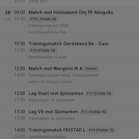
20:00
Jump yard
28
09:00
Match mot Holmalund City FF Alingsås
10:30
Lör
P13 ( Födda 13)
Träningsmatcher 2026
Gerdskavallen A-Plan
10:30
Träningsmatch Gerdskens Bk - Gais
12:00
P12 (Födda 14)
Gerdskavallen A-plan
12:00
Match mot Wargöns IK A
Senior
14:00
Träningsmatcher Herrar, Västergötland
Hallevi IP, Wargön C-plan
12:00
Lag Svart mot Sjömarken
P11 (födda 15)
13:30
Hagavägen 16, Sjömarken
13:30
Lag Vit mot Sjömarken
P11 (födda 15)
15:00
Hagavägen 16, Sjömarken
14:00
Träningsmatch FRISTAD L
P14 (Födda 12)
16:00
Gerdskavallen A-plan