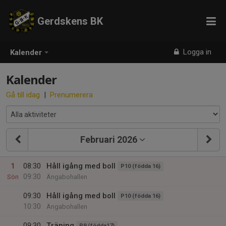
Gerdskens BK
Logga in
Kalender
Kalender
Gå till idag
|
Prenumerera
Februari 2026
1
08:30
Håll igång med boll
P10 (födda 16)
09:30
Sön
Ängabohallen
09:30
Håll igång med boll
P10 (födda 16)
10:30
Ängabohallen
09:30
Träning
P9 (födda17)