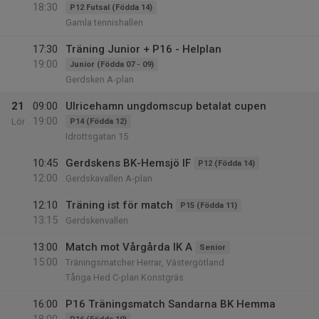
18:30
P12 Futsal (Födda 14)
Gamla tennishallen
17:30
Träning Junior + P16 - Helplan
19:00
Junior (Födda 07 - 09)
Gerdsken A-plan
21
09:00
Ulricehamn ungdomscup betalat cupen
19:00
Lör
P14 (Födda 12)
Idrottsgatan 15
10:45
Gerdskens BK-Hemsjö IF
P12 (Födda 14)
12:00
Gerdskavallen A-plan
12:10
Träning ist för match
P15 (Födda 11)
13:15
Gerdskenvallen
13:00
Match mot Vårgårda IK A
Senior
15:00
Träningsmatcher Herrar, Västergötland
Tånga Hed C-plan Konstgräs
16:00
P16 Träningsmatch Sandarna BK Hemma