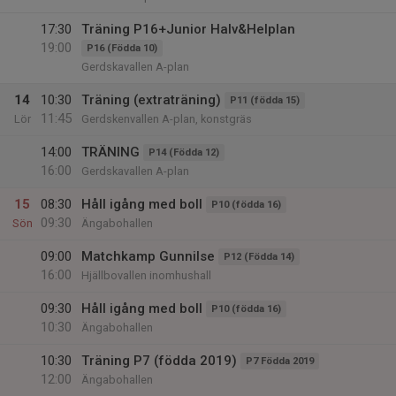
17:30
Träning P16+Junior Halv&Helplan
19:00
P16 (Födda 10)
Gerdskavallen A-plan
14
10:30
Träning (extraträning)
P11 (födda 15)
11:45
Lör
Gerdskenvallen A-plan, konstgräs
14:00
TRÄNING
P14 (Födda 12)
16:00
Gerdskavallen A-plan
15
08:30
Håll igång med boll
P10 (födda 16)
09:30
Sön
Ängabohallen
09:00
Matchkamp Gunnilse
P12 (Födda 14)
16:00
Hjällbovallen inomhushall
09:30
Håll igång med boll
P10 (födda 16)
10:30
Ängabohallen
10:30
Träning P7 (födda 2019)
P7 Födda 2019
12:00
Ängabohallen