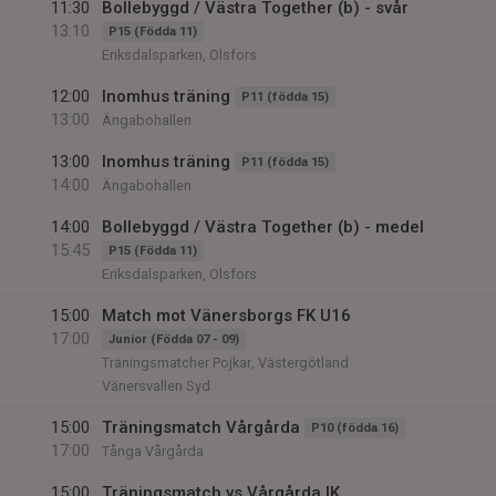
11:30
Bollebyggd / Västra Together (b) - svår
13:10
P15 (Födda 11)
Eriksdalsparken, Olsfors
12:00
Inomhus träning
P11 (födda 15)
13:00
Ängabohallen
13:00
Inomhus träning
P11 (födda 15)
14:00
Ängabohallen
14:00
Bollebyggd / Västra Together (b) - medel
15:45
P15 (Födda 11)
Eriksdalsparken, Olsfors
15:00
Match mot Vänersborgs FK U16
17:00
Junior (Födda 07 - 09)
Träningsmatcher Pojkar, Västergötland
Vänersvallen Syd
15:00
Träningsmatch Vårgårda
P10 (födda 16)
17:00
Tånga Vårgårda
15:00
Träningsmatch vs Vårgårda IK