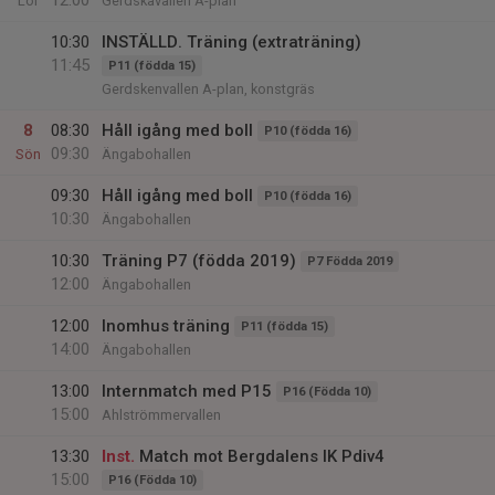
12:00
Lör
Gerdskavallen A-plan
10:30
INSTÄLLD. Träning (extraträning)
11:45
P11 (födda 15)
Gerdskenvallen A-plan, konstgräs
8
08:30
Håll igång med boll
P10 (födda 16)
09:30
Sön
Ängabohallen
09:30
Håll igång med boll
P10 (födda 16)
10:30
Ängabohallen
10:30
Träning P7 (födda 2019)
P7 Födda 2019
12:00
Ängabohallen
12:00
Inomhus träning
P11 (födda 15)
14:00
Ängabohallen
13:00
Internmatch med P15
P16 (Födda 10)
15:00
Ahlströmmervallen
13:30
Inst.
Match mot Bergdalens IK Pdiv4
15:00
P16 (Födda 10)