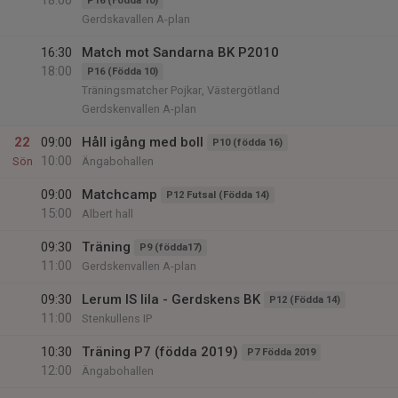
18:00
P16 (Födda 10)
Gerdskavallen A-plan
16:30
Match mot Sandarna BK P2010
18:00
P16 (Födda 10)
Träningsmatcher Pojkar, Västergötland
Gerdskenvallen A-plan
22
09:00
Håll igång med boll
P10 (födda 16)
10:00
Sön
Ängabohallen
09:00
Matchcamp
P12 Futsal (Födda 14)
15:00
Albert hall
09:30
Träning
P9 (födda17)
11:00
Gerdskenvallen A-plan
09:30
Lerum IS lila - Gerdskens BK
P12 (Födda 14)
11:00
Stenkullens IP
10:30
Träning P7 (födda 2019)
P7 Födda 2019
12:00
Ängabohallen