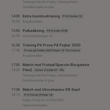
Träningsmatcher Pojkar, Västergötland
Gerdskenvallen A-plan
14:00
Extra Inomhusträning
P14 (Födda 12)
16:00
Ängabohallen
15:00
Pulkaåkning
P8 (födda 2018)
16:30
Stockslyckevägen 16
16:30
Träning P6 Prova På Pojkar 2020
17:45
Prova på födda 2020 Player Of The Future
Ängabohallen
17:00
Match mot Fristad/Sparsör/Borgstena
19:00
Pdiv2
Junior (Födda 07 - 09)
Träningsmatcher Pojkar, Västergötland
Gerdskenvallen A-plan
17:30
Match mot Ulricehamns IFK Svart
18:15
P12 Futsal (Födda 14)
Pojkar Futsal Div 4 2025/2026
Hjälmaredshallen