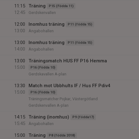
11:15
Träning
P15 (Födda 11)
12:45
Gerdskenvallen
12:00
Inomhus träning
P11 (födda 15)
13:00
Ängabohallen
13:00
Inomhus träning
P11 (födda 15)
14:00
Ängabohallen
13:00
Träningsmatch HUS FF P16 Hemma
15:00
P16 (Födda 10)
Gerdskavallen A-plan
13:30
Match mot Ubbhults IF / Hus FF Pdiv4
15:00
P16 (Födda 10)
Träningsmatcher Pojkar, Västergötland
Gerdskenvallen A-plan
14:15
Träning (inomhus)
P9 (födda17)
15:45
Ängabohallen
15:00
Träning
P8 (födda 2018)