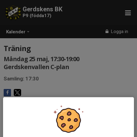
Gerdskens BK
P9 (födda17)
Logga in
Kalender
Träning
Måndag 25 maj, 17:30-19:00
Gerdskenvallen C-plan
Samling: 17:30