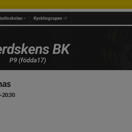
bollsskolan
Kycklingcupen
rdskens BK
P9 (födda17)
nas
-20:30