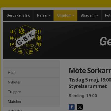
Gerdskens BK
Herrar
Ungdom
Akademi
Fot
Ge
Möte Sorkar
Hem
Tisdag 5 maj, 19:00
Nyheter
Styrelserummet
Truppen
Samling: 19:00
Matcher