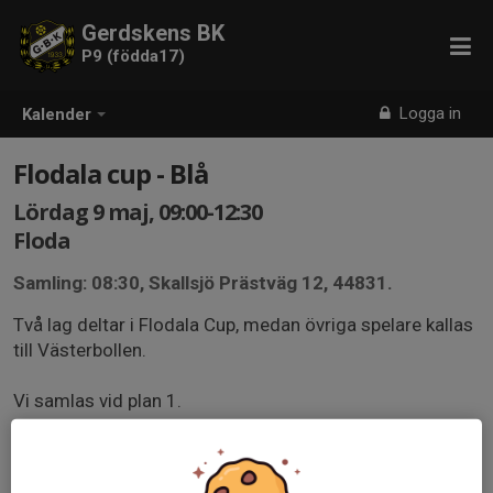
Gerdskens BK
P9 (födda17)
Logga in
Kalender
Flodala cup - Blå
Lördag 9 maj, 09:00-12:30
Floda
Samling: 08:30, Skallsjö Prästväg 12, 44831.
Två lag deltar i Flodala Cup, medan övriga spelare kallas
till Västerbollen.
Vi samlas vid plan 1.
Speltid 2x12 min.
Plan 1: kl. 09:00 Hemsjö IF