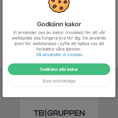
Plan 1: kl. 10:00 Balltorps FF
Plan 2: kl. 11:00 IFK Örby
Plan 2: kl. 12:00 Floda BoIF
Godkänn kakor
www.cupmate.nu/cup/flodala-cup
Vi använder oss av kakor (cookies) för att vår
webbplats ska fungera bra för dig. De används
även för webbanalys i syfte att hjälpa oss att
förbättra våra tjänster.
Så använder vi cookies
Godkänn alla kakor
Bara nödvändiga