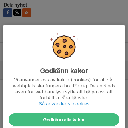
Dela nyhet
Tidigare nyheter
Uppehåll
16 jun, 08:07
0
Inställda söndagsträningar
Godkänn kakor
28 maj, 15:24
0
Vi använder oss av kakor (cookies) för att vår
webbplats ska fungera bra för dig. De används
Nya träningstider och C-plan
även för webbanalys i syfte att hjälpa oss att
26 apr, 21:08
0
förbättra våra tjänster.
Så använder vi cookies
Ny träningstid
26 feb, 18:07
0
Godkänn alla kakor
Inmarsch med seniorlaget för P6