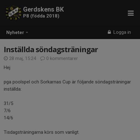
Gerdskens BK
P8 (födda 2018)
Logga in
Nyheter
Inställda söndagsträningar
28 maj, 15:24
0 kommentarer
Hej
pga poolspel och Sorkarnas Cup är följande söndagsträningar
inställda:
31/5
7/6
14/6
Tisdagsträningarna körs som vanligt.