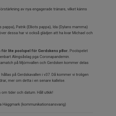
 förstärkning av nya engagerade tränare, vilket känns
pappa), Patrik (Elliots pappa), Ida (Dylans mamma)
över dessa har vi också glädjen att ha kvar Michael och
s för lite poolspel för Gerdskens p8or.
Poolspelet
d enbart Alingsåslag pga Coronapandemin.
rtamatch på Mjörnvallen och Gerdsken kommer delas
hållas på Gerdskavallen i v37. Då kommer vi troligen
drar, mer om detta i en senare kallelse.
 om tider och datum. Håll utkik!
nea Häggmark (kommunikationsansvarig)