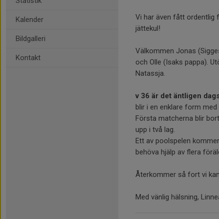
Statistik
Vi har även fått ordentlig
Kalender
jättekul!
Bildgalleri
Välkommen Jonas (Sigges 
Kontakt
och Olle (Isaks pappa). Ut
Natassja.
v 36 är det äntligen dag
blir i en enklare form me
Första matcherna blir bo
upp i två lag.
Ett av poolspelen kommer 
behöva hjälp av flera föräl
Återkommer så fort vi kan
Med vänlig hälsning, Lin