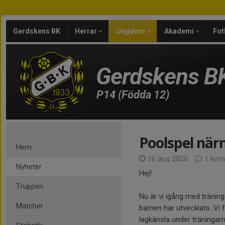
Gerdskens BK
Herrar
Ungdom
Akademi
Fot
Gerdskens B
P14 (Födda 12)
Poolspel närm
Hem
16 aug 2020
1 kom
Nyheter
Hej!
Truppen
Nu är vi igång med träning
Matcher
barnen har utvecklats. Vi f
lagkänsla under träningarn