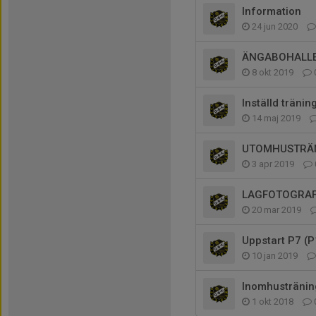
Information
24 jun 2020
ÄNGABOHALLE
8 okt 2019
Inställd tränin
14 maj 2019
UTOMHUSTRÄ
3 apr 2019
LAGFOTOGRAF
20 mar 2019
Uppstart P7 (P
10 jan 2019
Inomhustränin
1 okt 2018