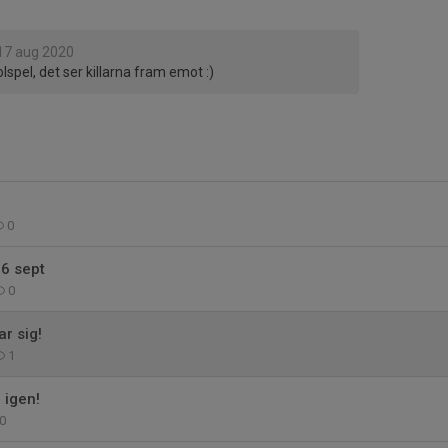
17 aug 2020
lspel, det ser killarna fram emot :)
r
0
6 sept
0
r sig!
1
 igen!
0