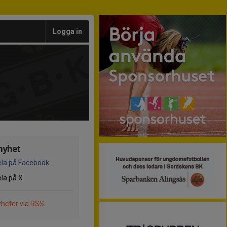
Logga in
nyhet
la på Facebook
la på X
heter via RSS