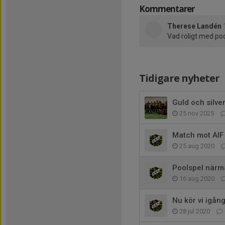
Kommentarer
Therese Landén
Vad roligt med poo
Tidigare nyheter
Guld och silve
25 nov 2025
Match mot AIF 
25 aug 2020
Poolspel närma
16 aug 2020
Nu kör vi igång
28 jul 2020