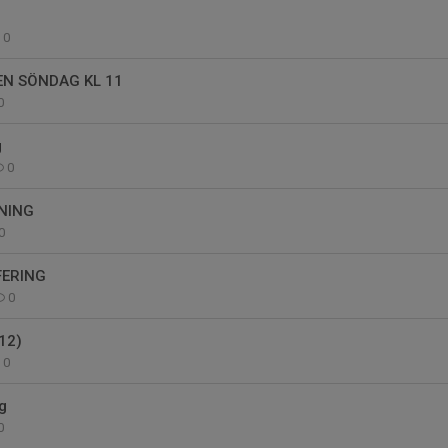
0
N SÖNDAG KL 11
0
g
0
NING
0
ERING
0
12)
0
g
0