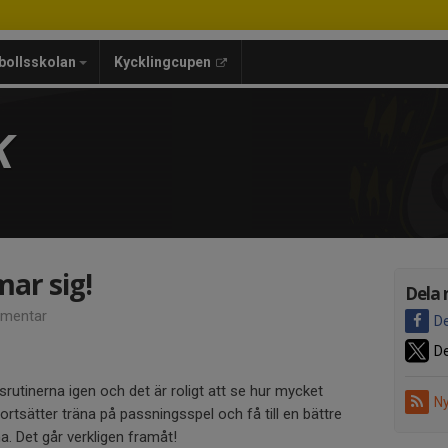
bollsskolan
Kycklingcupen
K
ar sig!
Dela 
mentar
De
De
srutinerna igen och det är roligt att se hur mycket
Ny
ortsätter träna på passningsspel och få till en bättre
a. Det går verkligen framåt!