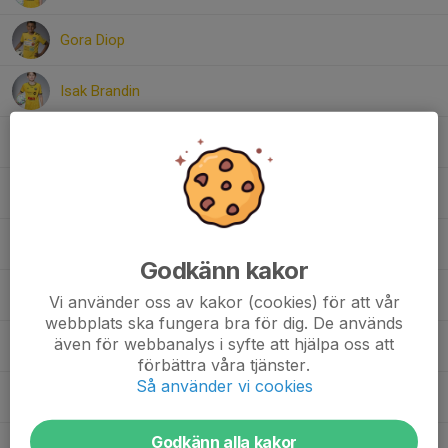
Gora Diop
Isak Brandin
Jamie Fjällborg
Mubarik Jamal
Nael Semere
Godkänn kakor
Oliver Friborg
Vi använder oss av kakor (cookies) för att vår
webbplats ska fungera bra för dig. De används
även för webbanalys i syfte att hjälpa oss att
Oskar Edvardsson
förbättra våra tjänster.
Så använder vi cookies
Robin Göransson
Godkänn alla kakor