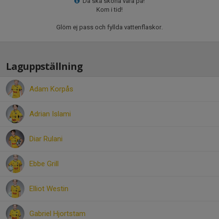
Då ska skona vara på!
Kom i tid!
Glöm ej pass och fyllda vattenflaskor.
Laguppställning
Adam Korpås
Adrian Islami
Diar Rulani
Ebbe Grill
Elliot Westin
Gabriel Hjortstam