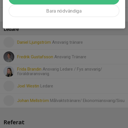
Valentin Mellström
Bara nödvändiga
33. Ville Ljungström
, P15 (Födda 11)
Ledare
Daniel Ljungström
Ansvarig tränare
Fredrik Gustafsson
Ansvarig Tränare
Frida Brandin
Ansvarig Ledare / Fys ansvarig/
föräldraransvarig.
Joel Westin
Ledare
Johan Mellström
Målvaktstränare/ Ekonomiansvarig/Sisu
Referat