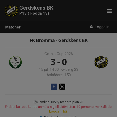
Gerdskens BK
P13 ( Födda 13)
Logga in
Matcher
FK Bromma - Gerdskens BK
Gothia Cup 2026
3 - 0
15 jul, 14:00, Kviberg 23
Åskådare: 150
Samling 13:25, Kviberg plan 23
Endast kallade kunde anmäla sig till aktiviteten. 19 personer var kallade.
Logga in här