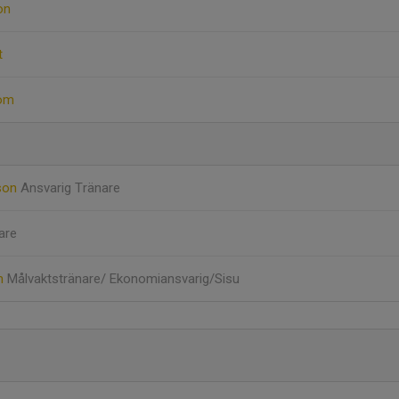
on
t
röm
sson
Ansvarig Tränare
are
öm
Målvaktstränare/ Ekonomiansvarig/Sisu