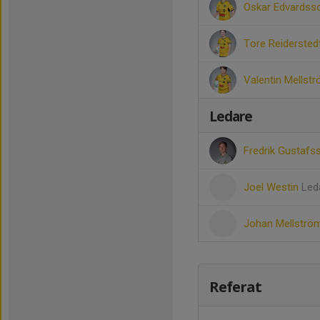
Oskar Edvardss
Tore Reidersted
Valentin Mellst
Ledare
Fredrik Gustaf
Joel Westin
Led
Johan Mellstr
Referat