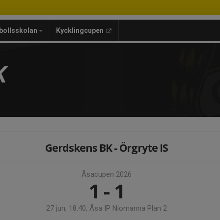
bollsskolan
Kycklingcupen
K
Gerdskens BK - Örgryte IS
Åsacupen 2026
1 - 1
27 jun, 18:40, Åsa IP Niomanna Plan 2