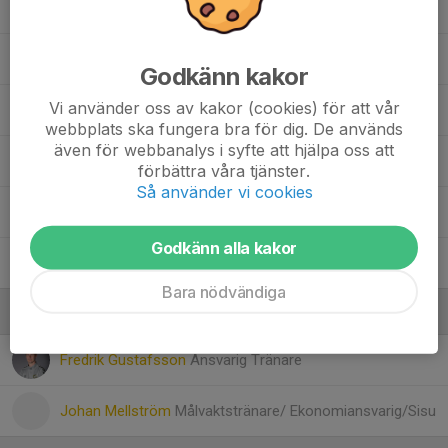
Lowe Häggmark
Mubarik Jamal
Godkänn kakor
Vi använder oss av kakor (cookies) för att vår
Nael Semere
webbplats ska fungera bra för dig. De används
även för webbanalys i syfte att hjälpa oss att
Oskar Edvardsson
förbättra våra tjänster.
Så använder vi cookies
Robin Göransson
Godkänn alla kakor
Valentin Mellström
Bara nödvändiga
Ledare
Fredrik Gustafsson
Ansvarig Tränare
Johan Mellström
Målvaktstränare/ Ekonomiansvarig/Sisu