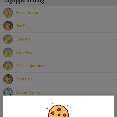
Laguppställning
Adrian Islami
Diar Rulani
Ebbe Grill
Elliot Westin
Gabriel Hjortstam
Gora Diop
Gustav Nehm
Isak Brandin