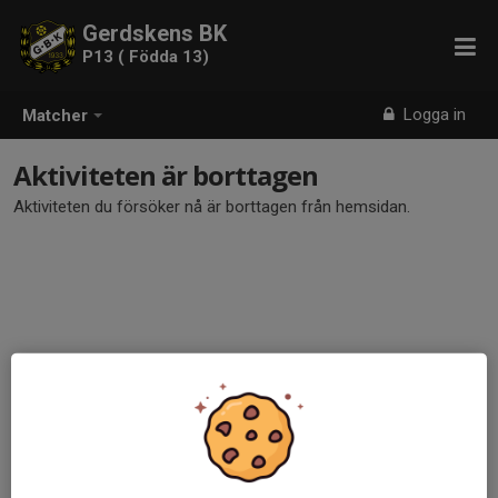
Gerdskens BK
P13 ( Födda 13)
Logga in
Matcher
Aktiviteten är borttagen
Aktiviteten du försöker nå är borttagen från hemsidan.