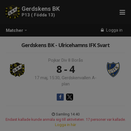
Gerdskens BK
P13 ( Födda 13)
Logga in
Matcher
Gerdskens BK - Ulricehamns IFK Svart
Pojkar Div 8 Borås
8 - 4
17 maj, 15:30, Gerdskenvallen A-
plan
Samling 14:40
Endast kallade kunde anmäla sig till aktiviteten. 17 personer var kallade.
Logga in här