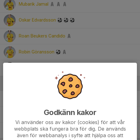
Mubarik Jamal
Oskar Edvardsson
Roan Beukers Candido
Robin Göransson
Valentin Mellström
Ledare
Fredrik Gustafsson
Ansvarig Tränare
Godkänn kakor
Joel Westin
Ledare
Vi använder oss av kakor (cookies) för att vår
webbplats ska fungera bra för dig. De används
Johan Mellström
Målvaktstränare/ Ekonomiansvarig/Sisu
även för webbanalys i syfte att hjälpa oss att