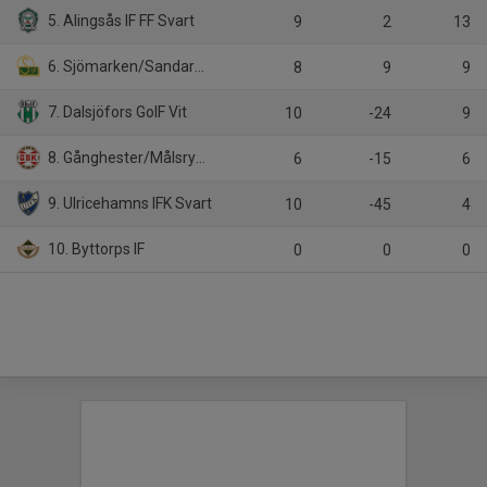
5. Alingsås IF FF Svart
9
2
13
6. Sjömarken/Sandared Grön
8
9
9
7. Dalsjöfors GoIF Vit
10
-24
9
8. Gånghester/Målsryd Svart
6
-15
6
9. Ulricehamns IFK Svart
10
-45
4
10. Byttorps IF
0
0
0