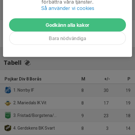
förbättra våra tjänster.
Så använder vi cookies
Referat
Godkänn alla kakor
Inget referat skrivet
Bara nödvändiga
Tabell
Pojkar Div 8 Borås
M
+/-
P
1. Norrby IF
8
30
19
2. Mariedals IK Vit
8
17
19
3. Fristad/Borgstena/Sparsör
9
23
18
4. Gerdskens BK Svart
8
3
14