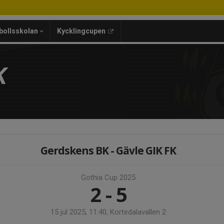
bollsskolan
Kycklingcupen
K
Gerdskens BK - Gävle GIK FK
Gothia Cup 2025
2 - 5
15 jul 2025, 11:40, Kortedalavallen 2