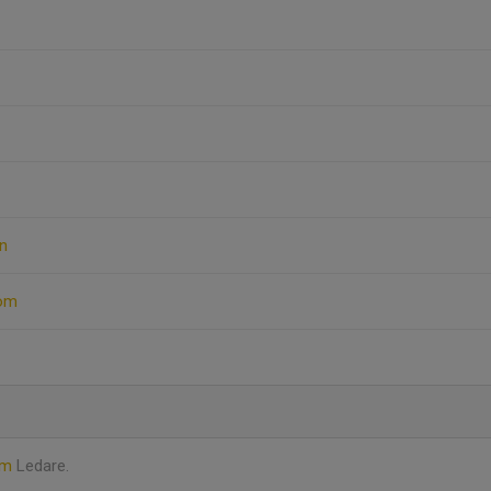
n
röm
röm
Ledare.