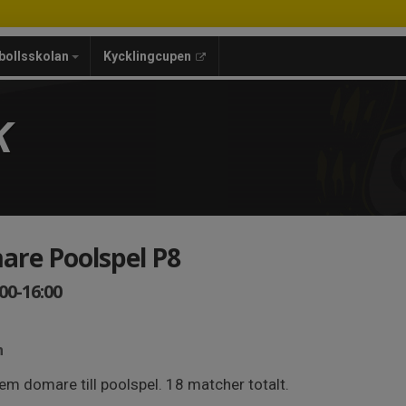
bollsskolan
Kycklingcupen
K
are Poolspel P8
00-16:00
n
em domare till poolspel. 18 matcher totalt.