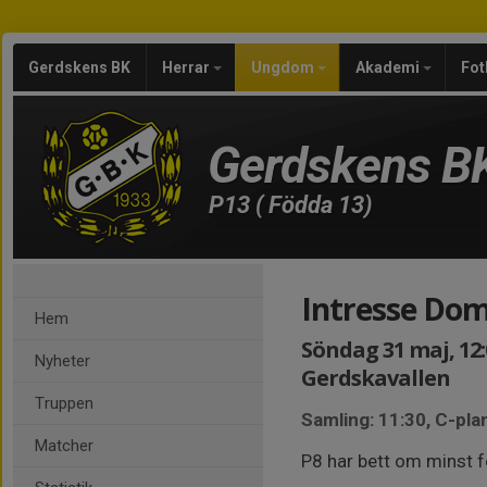
Gerdskens BK
Herrar
Ungdom
Akademi
Fot
Gerdskens B
P13 ( Födda 13)
Intresse Dom
Hem
Söndag 31 maj, 12:
Nyheter
Gerdskavallen
Truppen
Samling: 11:30, C-pla
Matcher
P8 har bett om minst f