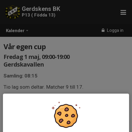
Gerdskens BK
P13 ( Födda 13)
Logga in
Kalender
Vår egen cup
Fredag 1 maj, 09:00-19:00
Gerdskavallen
Samling: 08:15
Tio lag som deltar. Matcher 9 till 17.