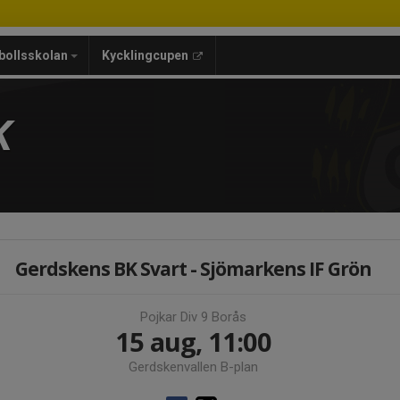
bollsskolan
Kycklingcupen
K
Gerdskens BK Svart - Sjömarkens IF Grön
Pojkar Div 9 Borås
15 aug, 11:00
Gerdskenvallen B-plan