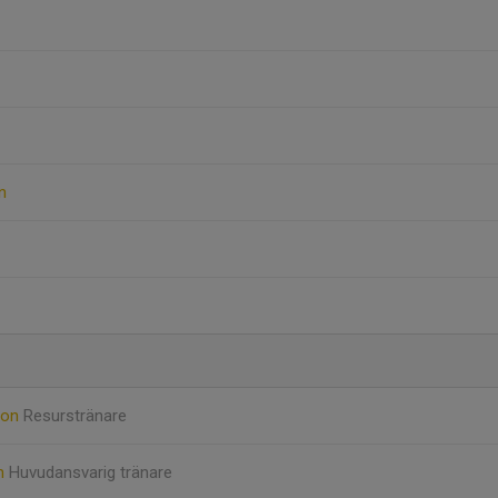
n
son
Resurstränare
öm
Huvudansvarig tränare