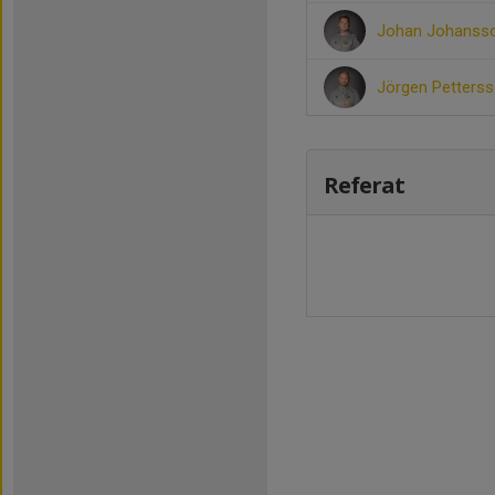
Johan Johanss
Jörgen Petters
Referat