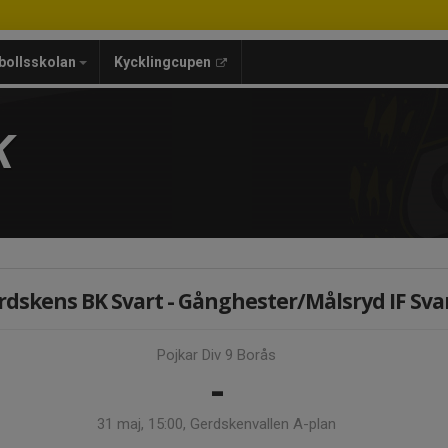
bollsskolan
Kycklingcupen
K
rdskens BK Svart - Gånghester/Målsryd IF Sva
Pojkar Div 9 Borås
-
31 maj, 15:00, Gerdskenvallen A-plan