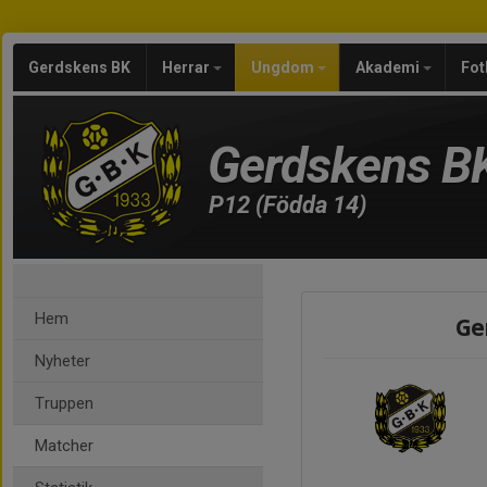
Gerdskens BK
Herrar
Ungdom
Akademi
Fot
Gerdskens B
P12 (Födda 14)
Hem
Ge
Nyheter
Truppen
Matcher