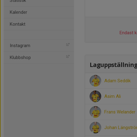
Statistik
Kalender
Kontakt
Endast ka
Instagram
Klubbshop
Laguppställnin
Adam Seddik
Asim Ali
Frans Welander
Johan Längstr