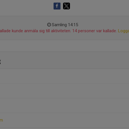
Samling 14:15
llade kunde anmäla sig till aktiviteten. 14 personer var kallade.
Logga
g
öm