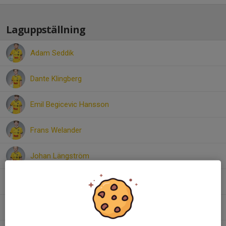
Laguppställning
Adam Seddik
Dante Klingberg
Emil Begicevic Hansson
Frans Welander
Johan Längström
Leon Axelsson
Milo Svensson