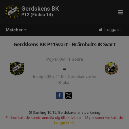
Gerdskens BK
P12 (Födda 14)
Logga in
Matcher
Gerdskens BK P11Svart - Brämhults IK Svart
Pojkar Div 11 Södra
-
6 sep 2025, 11:00, Gerdskenvallen
B-plan
Samling 10:15, Gerdskavallens parkering
Endast kallade kunde anmäla sig till aktiviteten. 13 personer var kallade.
Logga in här