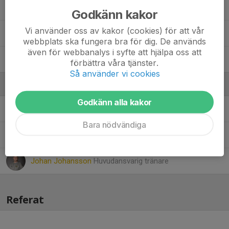
Otis Åsén
Godkänn kakor
Vi använder oss av kakor (cookies) för att vår
Teodor Markovic
webbplats ska fungera bra för dig. De används
även för webbanalys i syfte att hjälpa oss att
Theo Olausson
förbättra våra tjänster.
Så använder vi cookies
Ledare
Godkänn alla kakor
Christoffer Carlsson
Tränare
Bara nödvändiga
David Längström
Huvudansvarig tränare
Johan Johansson
Huvudansvarig tränare
Referat