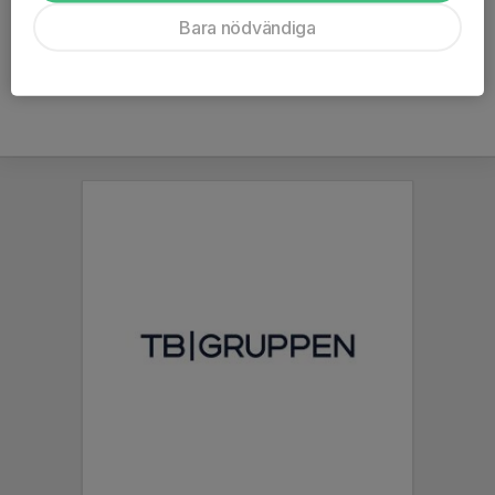
Ålder
46 år
Bara nödvändiga